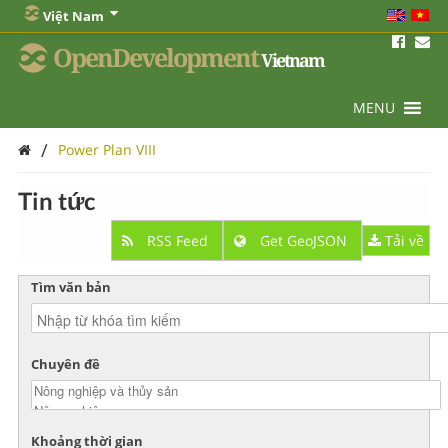
Việt Nam
OpenDevelopment
Vietnam
MENU
/
Power Plan VIII
Tin tức
RSS Feed
Get GeoJSON
Tải về
Tìm văn bản
Chuyên đề
Khoảng thời gian