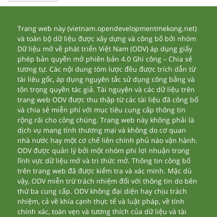
Trang web này (vietnam.opendevelopmentmekong.net)
và toàn bộ dữ liệu được xây dựng và công bố bởi nhóm
Dữ liệu mở về phát triển Việt Nam (ODV) áp dụng giấy
phép bản quyền mở phiên bản 4.0 Ghi công – Chia sẻ
tương tự. Các nội dung tóm lược đều được trích dẫn từ
tài liêu gốc, áp dụng nguyên tắc sử dụng công bằng và
tôn trọng quyền tác giả. Tài nguyên và các dữ liệu trên
trang web ODV được thu thập từ các tài liệu đã công bố
và chia sẻ miễn phí với mục tiêu cung cấp thông tin
rộng rãi cho công chúng. Trang web này không phải là
dịch vụ mang tính thương mại và không do cơ quan
nhà nước hay một cơ chế liên chính phủ nào vận hành.
ODV được quản lý bởi một nhóm phi lợi nhuận trong
lĩnh vực dữ liệu mở và tri thức mở. Thông tin công bố
trên trang web đã được kiểm tra và xác minh. Mặc dù
vậy, ODV miễn trừ trách nhiệm đối với thông tin do bên
thứ ba cung cấp. ODV không đại diện hay chịu trách
nhiệm, cả về khía cạnh thực tế và luật pháp, về tính
chính xác, toàn vẹn và tương thích của dữ liệu và tài