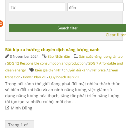
Clear filter
Bắt kịp xu hướng chuyển dịch năng lượng xanh
8 November 2024
Báo Nhân dân
Sản xuất năng lượng tái tạo
/
SDG 12 Responsible consumption and production
/
SDG 7 Affordable and
clean energy
biểu giá điện FIT
/
chuyển đổi xanh
/
FiT price
/
green
transition
/
Power Plan VIII
/
Quy hoạch điện VIII
Trong bối cảnh thế giới đang phải đối mặt nhiều thách thức
về biến đổi khí hậu và an ninh năng lượng, việc giảm sử
dụng năng lượng hóa thạch, tăng tốc phát triển năng lượng
tái tạo tạo ra nhiều cơ hội mới cho
...

Minh Dũng
Trang 1 of 1