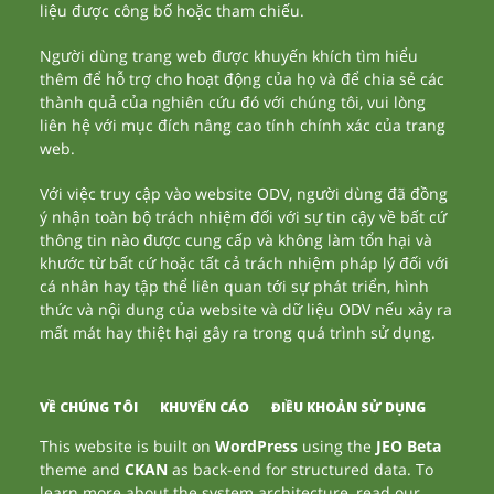
liệu được công bố hoặc tham chiếu.
Người dùng trang web được khuyến khích tìm hiểu
thêm để hỗ trợ cho hoạt động của họ và để chia sẻ các
thành quả của nghiên cứu đó với chúng tôi, vui lòng
liên hệ với mục đích nâng cao tính chính xác của trang
web.
Với việc truy cập vào website ODV, người dùng đã đồng
ý nhận toàn bộ trách nhiệm đối với sự tin cậy về bất cứ
thông tin nào được cung cấp và không làm tổn hại và
khước từ bất cứ hoặc tất cả trách nhiệm pháp lý đối với
cá nhân hay tập thể liên quan tới sự phát triển, hình
thức và nội dung của website và dữ liệu ODV nếu xảy ra
mất mát hay thiệt hại gây ra trong quá trình sử dụng.
VỀ CHÚNG TÔI
KHUYẾN CÁO
ĐIỀU KHOẢN SỬ DỤNG
This website is built on
WordPress
using the
JEO Beta
theme and
CKAN
as back-end for structured data. To
learn more about the system architecture, read our