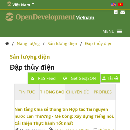
Việt Nam
OpenDevelopment
Vietnam
MENU
/
/
/
Năng lượng
Sản lượng điện
Đập thủy điện
Sản lượng điện
Đập thủy điện
RSS Feed
Get GeoJSON
Tải về
TIN TỨC
THÔNG BÁO
CHUYÊN ĐỀ
PROFILES
Nền tảng Chia sẻ thông tin Hợp tác Tài nguyên
nước Lan Thương - Mê Công: Xây dựng Tiếng nói,
Cải thiện Thực hành Tốt nhất