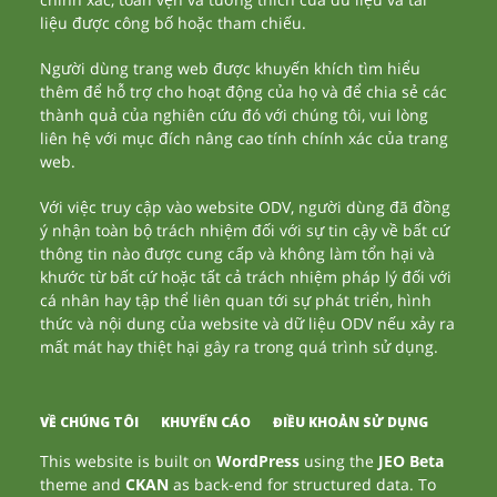
liệu được công bố hoặc tham chiếu.
Người dùng trang web được khuyến khích tìm hiểu
thêm để hỗ trợ cho hoạt động của họ và để chia sẻ các
thành quả của nghiên cứu đó với chúng tôi, vui lòng
liên hệ với mục đích nâng cao tính chính xác của trang
web.
Với việc truy cập vào website ODV, người dùng đã đồng
ý nhận toàn bộ trách nhiệm đối với sự tin cậy về bất cứ
thông tin nào được cung cấp và không làm tổn hại và
khước từ bất cứ hoặc tất cả trách nhiệm pháp lý đối với
cá nhân hay tập thể liên quan tới sự phát triển, hình
thức và nội dung của website và dữ liệu ODV nếu xảy ra
mất mát hay thiệt hại gây ra trong quá trình sử dụng.
VỀ CHÚNG TÔI
KHUYẾN CÁO
ĐIỀU KHOẢN SỬ DỤNG
This website is built on
WordPress
using the
JEO Beta
theme and
CKAN
as back-end for structured data. To