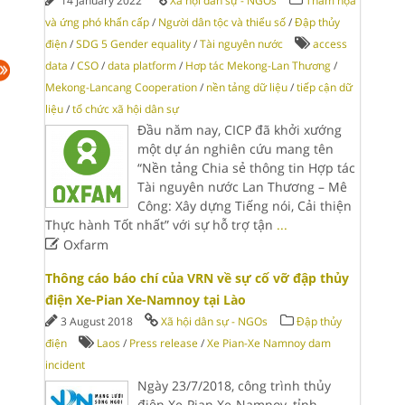
14 January 2022
Xã hội dân sự - NGOs
Thảm họa
và ứng phó khẩn cấp
/
Người dân tộc và thiểu số
/
Đập thủy
điện
/
SDG 5 Gender equality
/
Tài nguyên nước
access
data
/
CSO
/
data platform
/
Hơp tác Mekong-Lan Thương
/
Mekong-Lancang Cooperation
/
nền tảng dữ liệu
/
tiếp cận dữ
liệu
/
tổ chức xã hội dân sự
Đầu năm nay, CICP đã khởi xướng
một dự án nghiên cứu mang tên
“Nền tảng Chia sẻ thông tin Hợp tác
Tài nguyên nước Lan Thương – Mê
Công: Xây dựng Tiếng nói, Cải thiện
Thực hành Tốt nhất” với sự hỗ trợ tận
...

Oxfarm
Thông cáo báo chí của VRN về sự cố vỡ đập thủy
điện Xe-Pian Xe-Namnoy tại Lào
3 August 2018
Xã hội dân sự - NGOs
Đập thủy
điện
Laos
/
Press release
/
Xe Pian-Xe Namnoy dam
incident
Ngày 23/7/2018, công trình thủy
điện Xe-Pian Xe-Namnoy, tỉnh