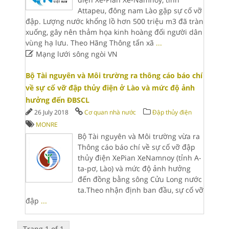
Attapeu, đông nam Lào gặp sự cố vỡ
đập. Lượng nước khổng lồ hơn 500 triệu m3 đã tràn
xuống, gây nên thảm họa kinh hoàng đối người dân
vùng hạ lưu. Theo Hãng Thông tấn xã
...

Mạng lưới sông ngòi VN
Bộ Tài nguyên và Môi trường ra thông cáo báo chí
về sự cố vỡ đập thủy điện ở Lào và mức độ ảnh
hưởng đến ĐBSCL
26 July 2018
Cơ quan nhà nước
Đập thủy điện
MONRE
Bộ Tài nguyên và Môi trường vừa ra
Thông cáo báo chí về sự cố vỡ đập
thủy điện XePian XeNamnoy (tỉnh A-
ta-pơ, Lào) và mức độ ảnh hưởng
đến đồng bằng sông Cửu Long nước
ta.Theo nhận định ban đầu, sự cố vỡ
đập
...
Trang 1 of 1