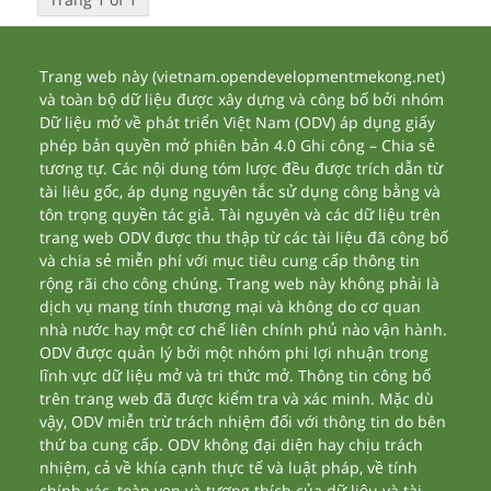
Trang web này (vietnam.opendevelopmentmekong.net)
và toàn bộ dữ liệu được xây dựng và công bố bởi nhóm
Dữ liệu mở về phát triển Việt Nam (ODV) áp dụng giấy
phép bản quyền mở phiên bản 4.0 Ghi công – Chia sẻ
tương tự. Các nội dung tóm lược đều được trích dẫn từ
tài liêu gốc, áp dụng nguyên tắc sử dụng công bằng và
tôn trọng quyền tác giả. Tài nguyên và các dữ liệu trên
trang web ODV được thu thập từ các tài liệu đã công bố
và chia sẻ miễn phí với mục tiêu cung cấp thông tin
rộng rãi cho công chúng. Trang web này không phải là
dịch vụ mang tính thương mại và không do cơ quan
nhà nước hay một cơ chế liên chính phủ nào vận hành.
ODV được quản lý bởi một nhóm phi lợi nhuận trong
lĩnh vực dữ liệu mở và tri thức mở. Thông tin công bố
trên trang web đã được kiểm tra và xác minh. Mặc dù
vậy, ODV miễn trừ trách nhiệm đối với thông tin do bên
thứ ba cung cấp. ODV không đại diện hay chịu trách
nhiệm, cả về khía cạnh thực tế và luật pháp, về tính
chính xác, toàn vẹn và tương thích của dữ liệu và tài