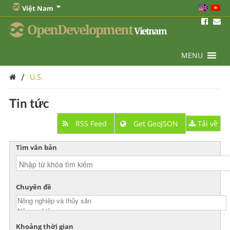
Việt Nam
OpenDevelopment
Vietnam
MENU
/
U.S.
Tin tức
RSS Feed
Get GeoJSON
Tải về
Tìm văn bản
Chuyên đề
Khoảng thời gian