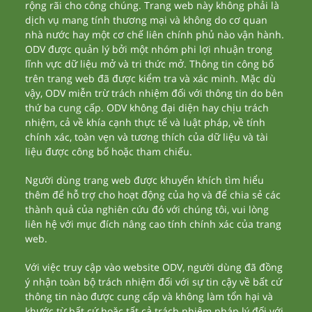
rộng rãi cho công chúng. Trang web này không phải là
dịch vụ mang tính thương mại và không do cơ quan
nhà nước hay một cơ chế liên chính phủ nào vận hành.
ODV được quản lý bởi một nhóm phi lợi nhuận trong
lĩnh vực dữ liệu mở và tri thức mở. Thông tin công bố
trên trang web đã được kiểm tra và xác minh. Mặc dù
vậy, ODV miễn trừ trách nhiệm đối với thông tin do bên
thứ ba cung cấp. ODV không đại diện hay chịu trách
nhiệm, cả về khía cạnh thực tế và luật pháp, về tính
chính xác, toàn vẹn và tương thích của dữ liệu và tài
liệu được công bố hoặc tham chiếu.
Người dùng trang web được khuyến khích tìm hiểu
thêm để hỗ trợ cho hoạt động của họ và để chia sẻ các
thành quả của nghiên cứu đó với chúng tôi, vui lòng
liên hệ với mục đích nâng cao tính chính xác của trang
web.
Với việc truy cập vào website ODV, người dùng đã đồng
ý nhận toàn bộ trách nhiệm đối với sự tin cậy về bất cứ
thông tin nào được cung cấp và không làm tổn hại và
khước từ bất cứ hoặc tất cả trách nhiệm pháp lý đối với