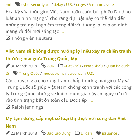
mở
cybersecurity bill
/
delay
/
U.S.
/
urges
/
Vietnam
/
vote
Hoa Kỳ vừa thúc giục Việt Nam hoãn cuộc bỏ phiếu Dự thảo
luật an ninh mạng vì cho rằng dự luật này có thể dẫn đến
những trở ngại nghiêm trọng đối với tương lai của an ninh
mạng và đổi mới sáng tạo
...

Phóng viên Reuters
Việt Nam sẽ không được hưởng lợi nếu xảy ra chiến tranh
thương mại giữa Trung Quốc, Mỹ
30 March 2018
VOA
Xuất khẩu
/
Nhập khẩu
/
Quan hệ quốc
tế
Trung Quốc
/
modest wins
/
trade war
/
U.S.
Các chuyên gia cho rằng tranh chấp thương mại giữa Mỹ và
Trung Quốc sẽ giúp Việt Nam chống cạnh tranh với các công
ty Trung Quốc nhưng sẽ khiến quốc gia này có nguy cơ rơi
vào tình trạng bất ổn toàn cầu.Đọc tiếp
...

Ralph Jennings
Mỹ tạm dừng cấp một số loại thị thực với công dân Việt
Nam
22 March 2018
Báo Lao Động
Di dân
issuance
/