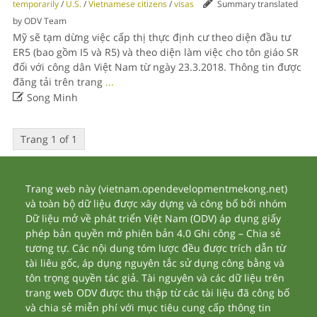
temporarily
/
U.S.
/
Vietnamese citizens
/
visas
Summary translated
by ODV Team
Mỹ sẽ tạm dừng việc cấp thị thực định cư theo diện đầu tư
ER5 (bao gồm I5 và R5) và theo diện làm việc cho tôn giáo SR
đối với công dân Việt Nam từ ngày 23.3.2018. Thông tin được
đăng tải trên trang
...

Song Minh
Trang 1 of 1
Trang web này (vietnam.opendevelopmentmekong.net)
và toàn bộ dữ liệu được xây dựng và công bố bởi nhóm
Dữ liệu mở về phát triển Việt Nam (ODV) áp dụng giấy
phép bản quyền mở phiên bản 4.0 Ghi công – Chia sẻ
tương tự. Các nội dung tóm lược đều được trích dẫn từ
tài liêu gốc, áp dụng nguyên tắc sử dụng công bằng và
tôn trọng quyền tác giả. Tài nguyên và các dữ liệu trên
trang web ODV được thu thập từ các tài liệu đã công bố
và chia sẻ miễn phí với mục tiêu cung cấp thông tin