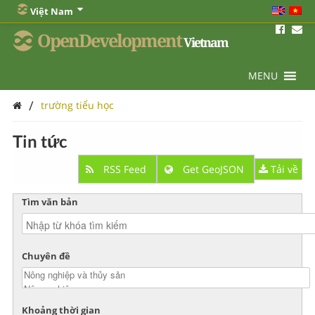
Việt Nam
OpenDevelopment
Vietnam
MENU
/
trường tiểu học
Tin tức
RSS Feed
Get GeoJSON
Tải về
Tìm văn bản
Chuyên đề
Khoảng thời gian