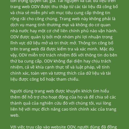
tôn trọng quyền tác giả. Tài nguyên và các dữ liệu trên
trang web ODV được thu thập từ các tài liệu đã công bố
và chia sẻ miễn phí với mục tiêu cung cấp thông tin
rộng rãi cho công chúng. Trang web này không phải là
dịch vụ mang tính thương mại và không do cơ quan
nhà nước hay một cơ chế liên chính phủ nào vận hành.
ODV được quản lý bởi một nhóm phi lợi nhuận trong
lĩnh vực dữ liệu mở và tri thức mở. Thông tin công bố
trên trang web đã được kiểm tra và xác minh. Mặc dù
vậy, ODV miễn trừ trách nhiệm đối với thông tin do bên
thứ ba cung cấp. ODV không đại diện hay chịu trách
nhiệm, cả về khía cạnh thực tế và luật pháp, về tính
chính xác, toàn vẹn và tương thích của dữ liệu và tài
liệu được công bố hoặc tham chiếu.
Người dùng trang web được khuyến khích tìm hiểu
thêm để hỗ trợ cho hoạt động của họ và để chia sẻ các
thành quả của nghiên cứu đó với chúng tôi, vui lòng
liên hệ với mục đích nâng cao tính chính xác của trang
web.
Với việc truy cập vào website ODV, người dùng đã đồng