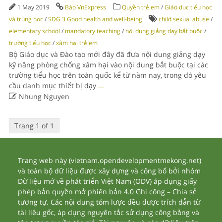
1 May 2019
Báo VnExpress
Quyền trẻ em
/
Giáo dục tiểu học
và trung học
/
SDG 3 Good health and well-being
child sexual abuse
/
elementary school
/
mandatory teaching
/
nội dung giảng dạy bắt buộc
/
trường tiểu học
/
xâm hại trẻ em
Bộ Giáo dục và Đào tạo mới đây đã đưa nội dung giảng dạy
kỹ năng phòng chống xâm hại vào nội dung bắt buộc tại các
trường tiểu học trên toàn quốc kể từ năm nay, trong đó yêu
cầu danh mục thiết bị dạy
...

Nhung Nguyen
Trang 1 of 1
Trang web này (vietnam.opendevelopmentmekong.net)
và toàn bộ dữ liệu được xây dựng và công bố bởi nhóm
Dữ liệu mở về phát triển Việt Nam (ODV) áp dụng giấy
phép bản quyền mở phiên bản 4.0 Ghi công – Chia sẻ
tương tự. Các nội dung tóm lược đều được trích dẫn từ
tài liêu gốc, áp dụng nguyên tắc sử dụng công bằng và