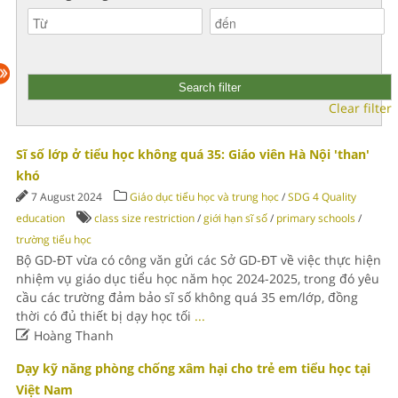
Clear filter
Sĩ số lớp ở tiểu học không quá 35: Giáo viên Hà Nội 'than'
khó
7 August 2024
Giáo dục tiểu học và trung học
/
SDG 4 Quality
education
class size restriction
/
giới hạn sĩ số
/
primary schools
/
trường tiểu học
Bộ GD-ĐT vừa có công văn gửi các Sở GD-ĐT về việc thực hiện
nhiệm vụ giáo dục tiểu học năm học 2024-2025, trong đó yêu
cầu các trường đảm bảo sĩ số không quá 35 em/lớp, đồng
thời có đủ thiết bị dạy học tối
...

Hoàng Thanh
Dạy kỹ năng phòng chống xâm hại cho trẻ em tiểu học tại
Việt Nam