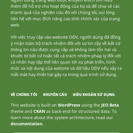
thêm để hỗ trợ cho hoạt động của họ và để chia sẻ các
thành quả của nghiên cứu đó với chúng tôi, vui lòng
liên hệ với mục đích nâng cao tính chính xác của trang
web.
Với việc truy cập vào website ODV, người dùng đã đồng
ý nhận toàn bộ trách nhiệm đối với sự tin cậy về bất cứ
thông tin nào được cung cấp và không làm tổn hại và
khước từ bất cứ hoặc tất cả trách nhiệm pháp lý đối với
cá nhân hay tập thể liên quan tới sự phát triển, hình
thức và nội dung của website và dữ liệu ODV nếu xảy ra
mất mát hay thiệt hại gây ra trong quá trình sử dụng.
VỀ CHÚNG TÔI
KHUYẾN CÁO
ĐIỀU KHOẢN SỬ DỤNG
This website is built on
WordPress
using the
JEO Beta
theme and
CKAN
as back-end for structured data. To
learn more about the system architecture, read our
documentation
.