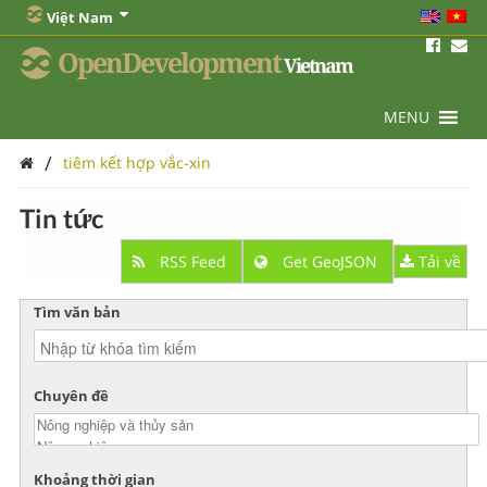
Việt Nam
OpenDevelopment
Vietnam
MENU
/
tiêm kết hợp vắc-xin
Tin tức
RSS Feed
Get GeoJSON
Tải về
Tìm văn bản
Chuyên đề
Khoảng thời gian