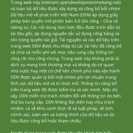
Trang web này (vietnam.opendevelopmentmekong.net)
và toàn bộ dữ liệu được xây dựng và công bố bởi nhóm
Dữ liệu mở về phát triển Việt Nam (ODV) áp dụng giấy
phép bản quyền mở phiên bản 4.0 Ghi công – Chia sẻ
tương tự. Các nội dung tóm lược đều được trích dẫn từ
tài liêu gốc, áp dụng nguyên tắc sử dụng công bằng và
tôn trọng quyền tác giả. Tài nguyên và các dữ liệu trên
trang web ODV được thu thập từ các tài liệu đã công bố
và chia sẻ miễn phí với mục tiêu cung cấp thông tin
rộng rãi cho công chúng. Trang web này không phải là
dịch vụ mang tính thương mại và không do cơ quan
nhà nước hay một cơ chế liên chính phủ nào vận hành.
ODV được quản lý bởi một nhóm phi lợi nhuận trong
lĩnh vực dữ liệu mở và tri thức mở. Thông tin công bố
trên trang web đã được kiểm tra và xác minh. Mặc dù
vậy, ODV miễn trừ trách nhiệm đối với thông tin do bên
thứ ba cung cấp. ODV không đại diện hay chịu trách
nhiệm, cả về khía cạnh thực tế và luật pháp, về tính
chính xác, toàn vẹn và tương thích của dữ liệu và tài
liệu được công bố hoặc tham chiếu.
Người dùng trang web được khuyến khích tìm hiểu