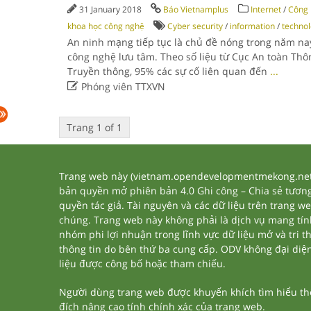
31 January 2018
Báo Vietnamplus
Internet
/
Công
khoa học công nghệ
Cyber security
/
information
/
technol
An ninh mạng tiếp tục là chủ đề nóng trong năm na
công nghệ lưu tâm. Theo số liệu từ Cục An toàn Thôn
Truyền thông, 95% các sự cố liên quan đến
...

Phóng viên TTXVN
Trang 1 of 1
Trang web này (vietnam.opendevelopmentmekong.net) 
bản quyền mở phiên bản 4.0 Ghi công – Chia sẻ tương 
quyền tác giả. Tài nguyên và các dữ liệu trên trang w
chúng. Trang web này không phải là dịch vụ mang tí
nhóm phi lợi nhuận trong lĩnh vực dữ liệu mở và tri 
thông tin do bên thứ ba cung cấp. ODV không đại diện h
liệu được công bố hoặc tham chiếu.
Người dùng trang web được khuyến khích tìm hiểu thêm
đích nâng cao tính chính xác của trang web.