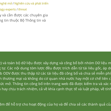
 nghệ mở
/
Nghiên cứu và phát triển
ogy experts
/
threat
y và cần được các chuyên gia
g tin thuộc Bộ Thông tin và
và toàn bộ dữ liệu được xây dựng và công bố bởi nhóm Dữ liệu mở
tự. Các nội dung tóm lược đều được trích dẫn từ tài liêu gốc, áp 
eb ODV được thu thập từ các tài liệu đã công bố và chia sẻ miễn phí
nh thương mại và không do cơ quan nhà nước hay một cơ chế liên 
thức mở. Thông tin công bố trên trang web đã được kiểm tra và xác
ay chịu trách nhiệm, cả về khía cạnh thực tế và luật pháp, về tính
 để hỗ trợ cho hoạt động của họ và để chia sẻ các thành quả của 