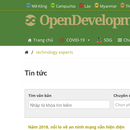
Mê Kông
Campuchia
Lào
Myanmar
Th
OpenDevelopm
Trang chủ
COVID-19
SDG
Ch
/
technology experts
Tin tức
Tìm văn bản
Chuyên 
Năm 2018, nỗi lo về an ninh mạng vẫn hiện diện