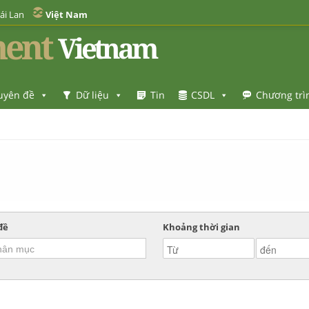
ái Lan
Việt Nam
ent
Vietnam
uyên đề
Dữ liệu
Tin
CSDL
Chương trì
đề
Khoảng thời gian