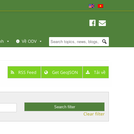
nh
Về ODV
RSS Feed
Get GeoJSON
Tải về
Clear filter