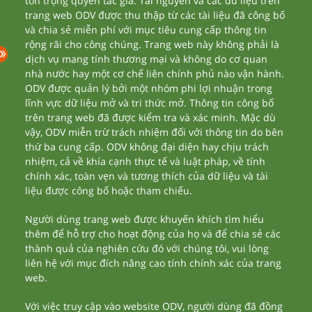
tôn trọng quyền tác giả. Tài nguyên và các dữ liệu trên
trang web ODV được thu thập từ các tài liệu đã công bố
và chia sẻ miễn phí với mục tiêu cung cấp thông tin
rộng rãi cho công chúng. Trang web này không phải là
dịch vụ mang tính thương mại và không do cơ quan
nhà nước hay một cơ chế liên chính phủ nào vận hành.
ODV được quản lý bởi một nhóm phi lợi nhuận trong
lĩnh vực dữ liệu mở và tri thức mở. Thông tin công bố
trên trang web đã được kiểm tra và xác minh. Mặc dù
vậy, ODV miễn trừ trách nhiệm đối với thông tin do bên
thứ ba cung cấp. ODV không đại diện hay chịu trách
nhiệm, cả về khía cạnh thực tế và luật pháp, về tính
chính xác, toàn vẹn và tương thích của dữ liệu và tài
liệu được công bố hoặc tham chiếu.
Người dùng trang web được khuyến khích tìm hiểu
thêm để hỗ trợ cho hoạt động của họ và để chia sẻ các
thành quả của nghiên cứu đó với chúng tôi, vui lòng
liên hệ với mục đích nâng cao tính chính xác của trang
web.
Với việc truy cập vào website ODV, người dùng đã đồng