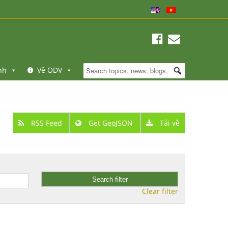
nh
Về ODV
RSS Feed
Get GeoJSON
Tải về
Clear filter