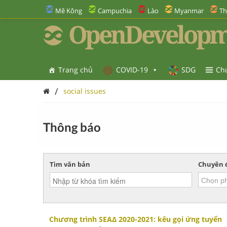
Mê Kông
Campuchia
Lào
Myanmar
Th
OpenDevelopm
Trang chủ
COVID-19
SDG
Ch
/
social issues
Thông báo
Tìm văn bản
Chuyên 
Chương trình SEAΔ 2020-2021: kêu gọi ứng tuyển