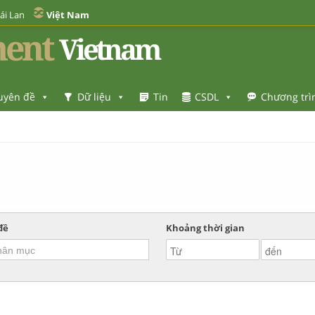
ái Lan
Việt Nam
ent
Vietnam
uyên đề
Dữ liệu
Tin
CSDL
Chương trì
đề
Khoảng thời gian