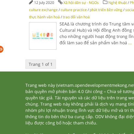
12 July 2020
Xã hội dân sự - NGOs
Nghệ thuật
/
Ph
culture exchange
/
culture practice
/
phát triển bền vững
/
socia
thực hành văn hoá
/
trao đổi văn hoá
SEAΔ là chương trình do Trung tâm
Cultural Hub) và Hội đồng Anh đồng 
cho những người hoạt động trong lĩn
đổi làm sao để sản phẩm văn hoá
...
Trang 1 of 1
Trang web này (vietnam.opendevelopmentmekong.net) 
bản quyền mở phiên bản 4.0 Ghi công – Chia sẻ tương 
quyền tác giả. Tài nguyên và các dữ liệu trên trang w
chúng. Trang web này không phải là dịch vụ mang tí
nhóm phi lợi nhuận trong lĩnh vực dữ liệu mở và tri 
thông tin do bên thứ ba cung cấp. ODV không đại diện h
liệu được công bố hoặc tham chiếu.