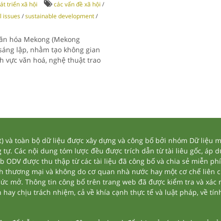
át triển xã hội
các vấn đề xã hội
/
l issues
/
sustainable development
/
 văn hóa Mekong (Mekong
sáng lập, nhằm tạo không gian
h vực văn hoá, nghệ thuật trao
và toàn bộ dữ liệu được xây dựng và công bố bởi nhóm Dữ liệu mở
tự. Các nội dung tóm lược đều được trích dẫn từ tài liêu gốc, áp 
eb ODV được thu thập từ các tài liệu đã công bố và chia sẻ miễn phí
nh thương mại và không do cơ quan nhà nước hay một cơ chế liên 
thức mở. Thông tin công bố trên trang web đã được kiểm tra và xác
ay chịu trách nhiệm, cả về khía cạnh thực tế và luật pháp, về tính