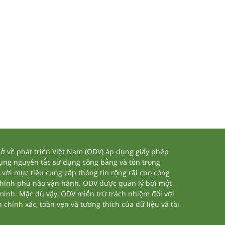
 về phát triển Việt Nam (ODV) áp dụng giấy phép
dụng nguyên tắc sử dụng công bằng và tôn trọng
 với mục tiêu cung cấp thông tin rộng rãi cho công
chính phủ nào vận hành. ODV được quản lý bởi một
 minh. Mặc dù vậy, ODV miễn trừ trách nhiệm đối với
 chính xác, toàn vẹn và tương thích của dữ liệu và tài