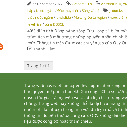
23 December 2022
Vietnam Plus
Vietnam Plus
,
V
cấp
/
Nước ngầm
/
Đập thủy điện
/
Sông và hồ
groundwater
thác nước ngầm
/
land slide
/
Mekong Delta region
/
nước biển
level rise
/
vùng ĐBSCL
40% diện tích Đồng bằng sông Cửu Long sẽ biến mất
trầm tích mà một trong những nguyên nhân chính là 
mức.Thông tin trên được các chuyên gia của Quỹ Q

Thanh Liêm
Trang 1 of 1
Trang web này (vietnam.opendevelopmentmekong.net) 
bản quyền mở phiên bản 4.0 Ghi công – Chia sẻ tương 
quyền tác giả. Tài nguyên và các dữ liệu trên trang w
chúng. Trang web này không phải là dịch vụ mang tí
nhóm phi lợi nhuận trong lĩnh vực dữ liệu mở và tri 
thông tin do bên thứ ba cung cấp. ODV không đại diện h
liệu được công bố hoặc tham chiếu.