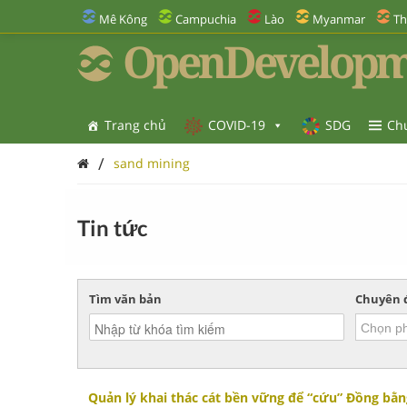
Mê Kông
Campuchia
Lào
Myanmar
Th
OpenDevelopm
Trang chủ
COVID-19
SDG
Ch
/
sand mining
Tin tức
Tìm văn bản
Chuyên 
Quản lý khai thác cát bền vững để “cứu” Đồng bằ