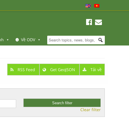
nh
Về ODV
RSS Feed
Get GeoJSON
Tải về
Clear filter