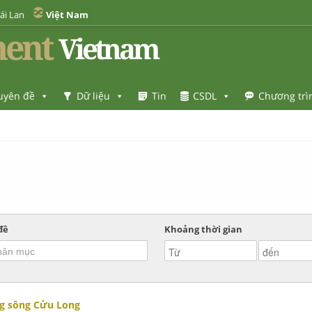
ái Lan
Việt Nam
ent
Vietnam
uyên đề
Dữ liệu
Tin
CSDL
Chương trì
đề
Khoảng thời gian
ng sông Cửu Long