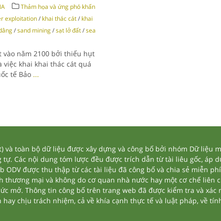
NA
Thảm họa và ứng phó khẩn
 exploitation
/
khai thác cát
/
khai
 dâng
/
sand mining
/
sạt lở đất
/
sea
 vào năm 2100 bởi thiếu hụt
việc khai khai thác cát quá
uốc tế Bảo
...
và toàn bộ dữ liệu được xây dựng và công bố bởi nhóm Dữ liệu mở
tự. Các nội dung tóm lược đều được trích dẫn từ tài liêu gốc, áp 
eb ODV được thu thập từ các tài liệu đã công bố và chia sẻ miễn phí
nh thương mại và không do cơ quan nhà nước hay một cơ chế liên 
thức mở. Thông tin công bố trên trang web đã được kiểm tra và xác
ay chịu trách nhiệm, cả về khía cạnh thực tế và luật pháp, về tính