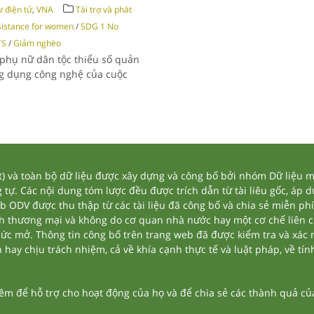
 điện tử
,
VNA
Tài trợ và phát
istance for women
/
SDG 1 No
TS
/
Giảm nghèo
 phụ nữ dân tộc thiểu số quản
ng dụng công nghệ của cuộc
và toàn bộ dữ liệu được xây dựng và công bố bởi nhóm Dữ liệu mở
tự. Các nội dung tóm lược đều được trích dẫn từ tài liêu gốc, áp 
eb ODV được thu thập từ các tài liệu đã công bố và chia sẻ miễn phí
nh thương mại và không do cơ quan nhà nước hay một cơ chế liên 
thức mở. Thông tin công bố trên trang web đã được kiểm tra và xác
ay chịu trách nhiệm, cả về khía cạnh thực tế và luật pháp, về tính
 để hỗ trợ cho hoạt động của họ và để chia sẻ các thành quả của 