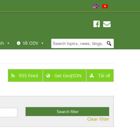
nh
Về ODV
RSS Feed
Get GeoJSON
Tải về
Clear filter