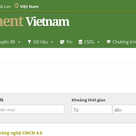
ái Lan
Việt Nam
ent
Vietnam
uyên đề
Dữ liệu
Tin
CSDL
Chương trì
đề
Khoảng thời gian
 công nghệ CMCN 4.0