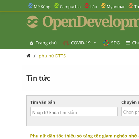
Mê Kông
Campuchia
Lào
Myanmar
Th
OpenDevelopm
Trang chủ
COVID-19
SDG
Ch
/
phụ nữ DTTS
Tin tức
Tìm văn bản
Chuyên 
Phụ nữ dân tộc thiểu số tăng tốc giảm nghèo nhờ