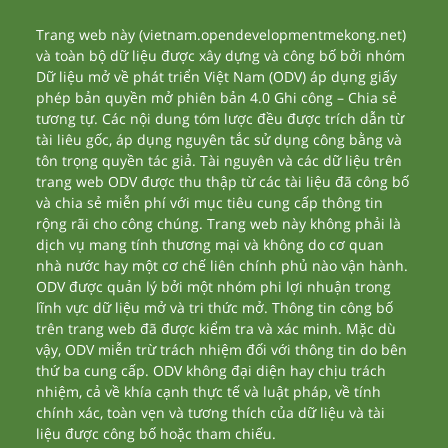
Trang web này (vietnam.opendevelopmentmekong.net)
và toàn bộ dữ liệu được xây dựng và công bố bởi nhóm
Dữ liệu mở về phát triển Việt Nam (ODV) áp dụng giấy
phép bản quyền mở phiên bản 4.0 Ghi công – Chia sẻ
tương tự. Các nội dung tóm lược đều được trích dẫn từ
tài liêu gốc, áp dụng nguyên tắc sử dụng công bằng và
tôn trọng quyền tác giả. Tài nguyên và các dữ liệu trên
trang web ODV được thu thập từ các tài liệu đã công bố
và chia sẻ miễn phí với mục tiêu cung cấp thông tin
rộng rãi cho công chúng. Trang web này không phải là
dịch vụ mang tính thương mại và không do cơ quan
nhà nước hay một cơ chế liên chính phủ nào vận hành.
ODV được quản lý bởi một nhóm phi lợi nhuận trong
lĩnh vực dữ liệu mở và tri thức mở. Thông tin công bố
trên trang web đã được kiểm tra và xác minh. Mặc dù
vậy, ODV miễn trừ trách nhiệm đối với thông tin do bên
thứ ba cung cấp. ODV không đại diện hay chịu trách
nhiệm, cả về khía cạnh thực tế và luật pháp, về tính
chính xác, toàn vẹn và tương thích của dữ liệu và tài
liệu được công bố hoặc tham chiếu.