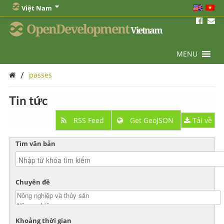
Việt Nam
OpenDevelopment
Vietnam
MENU
/
passes
Tin tức
RSS Feed
Get GeoJSON
Tải về
Tìm văn bản
Chuyên đề
Khoảng thời gian