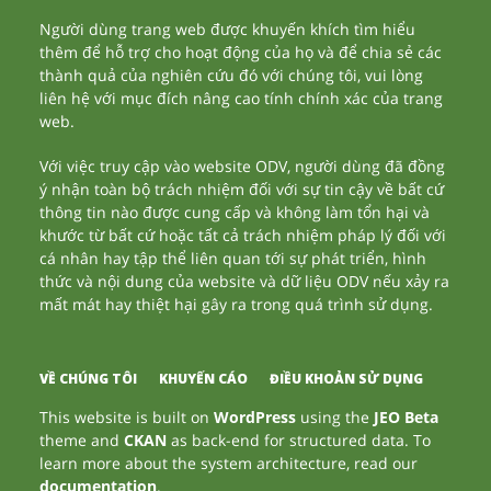
Người dùng trang web được khuyến khích tìm hiểu
thêm để hỗ trợ cho hoạt động của họ và để chia sẻ các
thành quả của nghiên cứu đó với chúng tôi, vui lòng
liên hệ với mục đích nâng cao tính chính xác của trang
web.
Với việc truy cập vào website ODV, người dùng đã đồng
ý nhận toàn bộ trách nhiệm đối với sự tin cậy về bất cứ
thông tin nào được cung cấp và không làm tổn hại và
khước từ bất cứ hoặc tất cả trách nhiệm pháp lý đối với
cá nhân hay tập thể liên quan tới sự phát triển, hình
thức và nội dung của website và dữ liệu ODV nếu xảy ra
mất mát hay thiệt hại gây ra trong quá trình sử dụng.
VỀ CHÚNG TÔI
KHUYẾN CÁO
ĐIỀU KHOẢN SỬ DỤNG
This website is built on
WordPress
using the
JEO Beta
theme and
CKAN
as back-end for structured data. To
learn more about the system architecture, read our
documentation
.