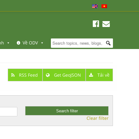
nh
Về ODV
RSS Feed
Get GeoJSON
Tải về
Clear filter