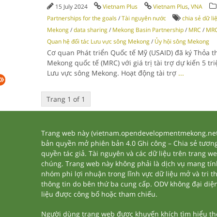
15 July 2024
Vietnam Plus
Vietnam Plus
,
VNA
Partnerships for the goals
/
Tài nguyên nước
chia sẻ dữ li
Mekong
/
data sharing
/
Mekong Basin Partnership
/
MRC
/
MRC
Quan hệ đối tác Lưu vực sông Mekong
/
Ủy hội sông Mekong
Cơ quan Phát triển Quốc tế Mỹ (USAID) đã ký Thỏa th
Mekong quốc tế (MRC) với giá trị tài trợ dự kiến 5 t
Lưu vực sông Mekong. Hoạt động tài trợ
...
Trang 1 of 1
Trang web này (vietnam.opendevelopmentmekong.net) 
bản quyền mở phiên bản 4.0 Ghi công – Chia sẻ tương 
quyền tác giả. Tài nguyên và các dữ liệu trên trang w
chúng. Trang web này không phải là dịch vụ mang tí
nhóm phi lợi nhuận trong lĩnh vực dữ liệu mở và tri 
thông tin do bên thứ ba cung cấp. ODV không đại diện h
liệu được công bố hoặc tham chiếu.
Người dùng trang web được khuyến khích tìm hiểu thêm