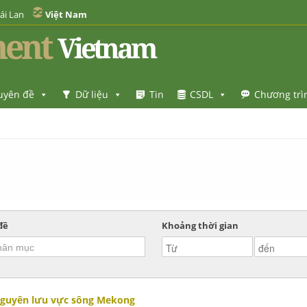
ái Lan
Việt Nam
ent
Vietnam
uyên đề
Dữ liệu
Tin
CSDL
Chương trì
đề
Khoảng thời gian
i nguyên lưu vực sông Mekong