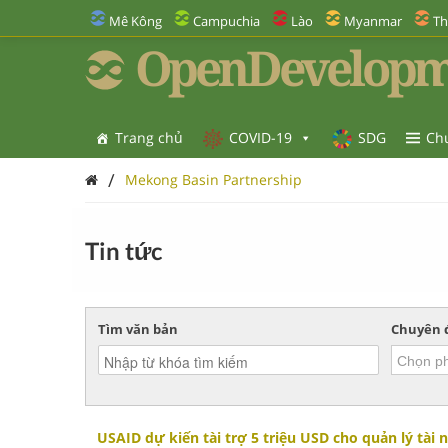
Mê Kông
Campuchia
Lào
Myanmar
Th
OpenDevelopm
Trang chủ
COVID-19
SDG
Ch
/
Mekong Basin Partnership
Tin tức
Tìm văn bản
Chuyên 
USAID dự kiến tài trợ 5 triệu USD cho quản lý tà