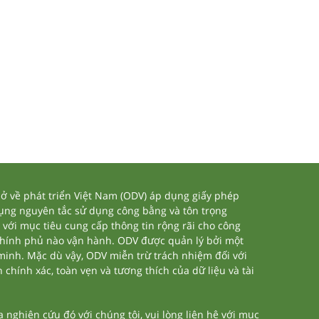
 về phát triển Việt Nam (ODV) áp dụng giấy phép
dụng nguyên tắc sử dụng công bằng và tôn trọng
 với mục tiêu cung cấp thông tin rộng rãi cho công
chính phủ nào vận hành. ODV được quản lý bởi một
 minh. Mặc dù vậy, ODV miễn trừ trách nhiệm đối với
 chính xác, toàn vẹn và tương thích của dữ liệu và tài
nghiên cứu đó với chúng tôi, vui lòng liên hệ với mục