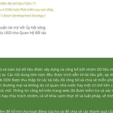
Biến đổi khí hậu
/
SDG 17
ệu
/
Chiến lược Phát triển Lưu vực sông
’s Basin Development Strategy
/
uận tài trợ với Ủy hội sông
riệu USD cho Quan hệ đối tác
và toàn bộ dữ liệu được xây dựng và công bố bởi nhóm Dữ liệu mở
tự. Các nội dung tóm lược đều được trích dẫn từ tài liêu gốc, áp 
eb ODV được thu thập từ các tài liệu đã công bố và chia sẻ miễn phí
nh thương mại và không do cơ quan nhà nước hay một cơ chế liên 
thức mở. Thông tin công bố trên trang web đã được kiểm tra và xác
ay chịu trách nhiệm, cả về khía cạnh thực tế và luật pháp, về tính
 để hỗ trợ cho hoạt động của họ và để chia sẻ các thành quả của 