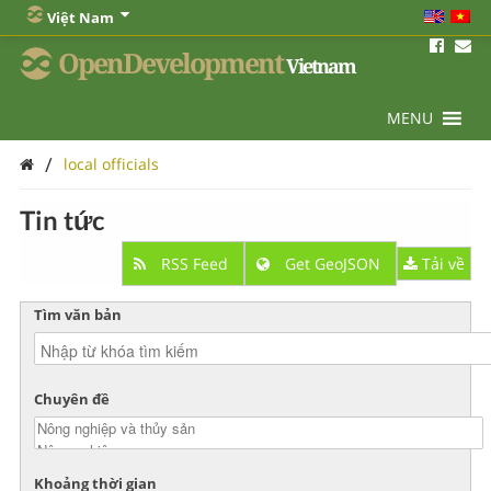
Việt Nam
OpenDevelopment
Vietnam
MENU
/
local officials
Tin tức
RSS Feed
Get GeoJSON
Tải về
Tìm văn bản
Chuyên đề
Khoảng thời gian