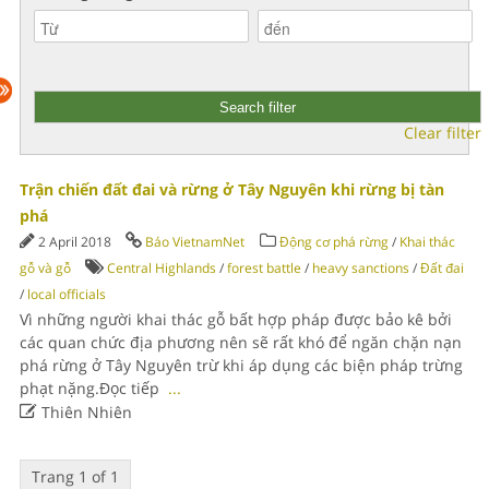
Clear filter
Trận chiến đất đai và rừng ở Tây Nguyên khi rừng bị tàn
phá
2 April 2018
Báo VietnamNet
Động cơ phá rừng
/
Khai thác
gỗ và gỗ
Central Highlands
/
forest battle
/
heavy sanctions
/
Đất đai
/
local officials
Vì những người khai thác gỗ bất hợp pháp được bảo kê bởi
các quan chức địa phương nên sẽ rất khó để ngăn chặn nạn
phá rừng ở Tây Nguyên trừ khi áp dụng các biện pháp trừng
phạt nặng.Đọc tiếp
...

Thiên Nhiên
Trang 1 of 1