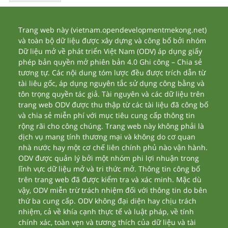
Trang web này (vietnam.opendevelopmentmekong.net)
và toàn bộ dữ liệu được xây dựng và công bố bởi nhóm
Dữ liệu mở về phát triển Việt Nam (ODV) áp dụng giấy
phép bản quyền mở phiên bản 4.0 Ghi công – Chia sẻ
tương tự. Các nội dung tóm lược đều được trích dẫn từ
tài liêu gốc, áp dụng nguyên tắc sử dụng công bằng và
tôn trọng quyền tác giả. Tài nguyên và các dữ liệu trên
trang web ODV được thu thập từ các tài liệu đã công bố
và chia sẻ miễn phí với mục tiêu cung cấp thông tin
rộng rãi cho công chúng. Trang web này không phải là
dịch vụ mang tính thương mại và không do cơ quan
nhà nước hay một cơ chế liên chính phủ nào vận hành.
ODV được quản lý bởi một nhóm phi lợi nhuận trong
lĩnh vực dữ liệu mở và tri thức mở. Thông tin công bố
trên trang web đã được kiểm tra và xác minh. Mặc dù
vậy, ODV miễn trừ trách nhiệm đối với thông tin do bên
thứ ba cung cấp. ODV không đại diện hay chịu trách
nhiệm, cả về khía cạnh thực tế và luật pháp, về tính
chính xác, toàn vẹn và tương thích của dữ liệu và tài