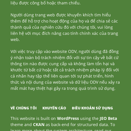
liệu được công bố hoặc tham chiếu.
Người dùng trang web được khuyến khích tìm hiểu
thêm để hỗ trợ cho hoạt động của họ và để chia sẻ các
thành quả của nghiên cứu đó với chúng tôi, vui lòng
liên hệ với mục đích nâng cao tính chính xác của trang
web.
Với việc truy cập vào website ODV, người dùng đã đồng
ý nhận toàn bộ trách nhiệm đối với sự tin cậy về bất cứ
thông tin nào được cung cấp và không làm tổn hại và
khước từ bất cứ hoặc tất cả trách nhiệm pháp lý đối với
cá nhân hay tập thể liên quan tới sự phát triển, hình
thức và nội dung của website và dữ liệu ODV nếu xảy ra
mất mát hay thiệt hại gây ra trong quá trình sử dụng.
VỀ CHÚNG TÔI
KHUYẾN CÁO
ĐIỀU KHOẢN SỬ DỤNG
This website is built on
WordPress
using the
JEO Beta
theme and
CKAN
as back-end for structured data. To
learn more about the system architecture, read our