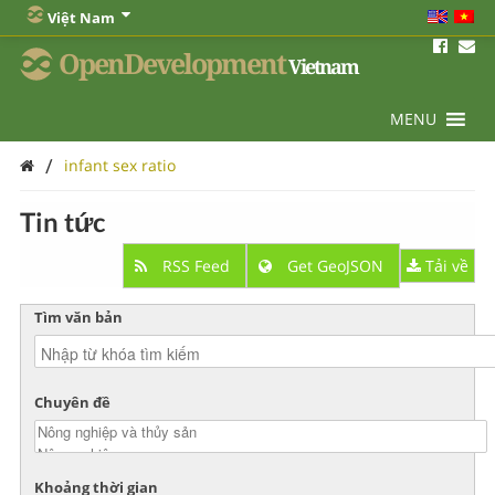
Việt Nam
OpenDevelopment
Vietnam
MENU
/
infant sex ratio
Tin tức
RSS Feed
Get GeoJSON
Tải về
Tìm văn bản
Chuyên đề
Khoảng thời gian