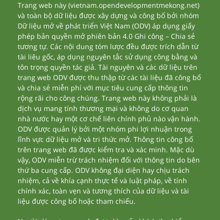
Trang web này (vietnam.opendevelopmentmekong.net)
và toàn bộ dữ liệu được xây dựng và công bố bởi nhóm
Dữ liệu mở về phát triển Việt Nam (ODV) áp dụng giấy
phép bản quyền mở phiên bản 4.0 Ghi công – Chia sẻ
tương tự. Các nội dung tóm lược đều được trích dẫn từ
tài liêu gốc, áp dụng nguyên tắc sử dụng công bằng và
tôn trọng quyền tác giả. Tài nguyên và các dữ liệu trên
trang web ODV được thu thập từ các tài liệu đã công bố
và chia sẻ miễn phí với mục tiêu cung cấp thông tin
rộng rãi cho công chúng. Trang web này không phải là
dịch vụ mang tính thương mại và không do cơ quan
nhà nước hay một cơ chế liên chính phủ nào vận hành.
ODV được quản lý bởi một nhóm phi lợi nhuận trong
lĩnh vực dữ liệu mở và tri thức mở. Thông tin công bố
trên trang web đã được kiểm tra và xác minh. Mặc dù
vậy, ODV miễn trừ trách nhiệm đối với thông tin do bên
thứ ba cung cấp. ODV không đại diện hay chịu trách
nhiệm, cả về khía cạnh thực tế và luật pháp, về tính
chính xác, toàn vẹn và tương thích của dữ liệu và tài
liệu được công bố hoặc tham chiếu.