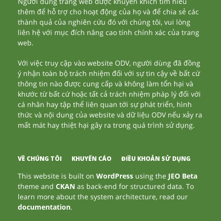
Người dùng trang web được khuyến khích tìm hiểu
thêm để hỗ trợ cho hoạt động của họ và để chia sẻ các
thành quả của nghiên cứu đó với chúng tôi, vui lòng
liên hệ với mục đích nâng cao tính chính xác của trang
web.
Với việc truy cập vào website ODV, người dùng đã đồng
ý nhận toàn bộ trách nhiệm đối với sự tin cậy về bất cứ
thông tin nào được cung cấp và không làm tổn hại và
khước từ bất cứ hoặc tất cả trách nhiệm pháp lý đối với
cá nhân hay tập thể liên quan tới sự phát triển, hình
thức và nội dung của website và dữ liệu ODV nếu xảy ra
mất mát hay thiệt hại gây ra trong quá trình sử dụng.
VỀ CHÚNG TÔI
KHUYẾN CÁO
ĐIỀU KHOẢN SỬ DỤNG
This website is built on
WordPress
using the
JEO Beta
theme and
CKAN
as back-end for structured data. To
learn more about the system architecture, read our
documentation
.