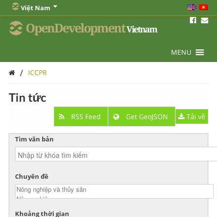
Việt Nam
OpenDevelopment
Vietnam
MENU
/
ICCPR
Tin tức
RSS Feed
Get GeoJSON
Tải về
Tìm văn bản
Chuyên đề
Khoảng thời gian