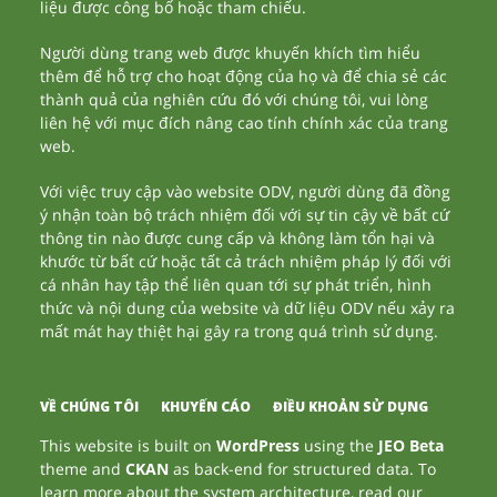
liệu được công bố hoặc tham chiếu.
Người dùng trang web được khuyến khích tìm hiểu
thêm để hỗ trợ cho hoạt động của họ và để chia sẻ các
thành quả của nghiên cứu đó với chúng tôi, vui lòng
liên hệ với mục đích nâng cao tính chính xác của trang
web.
Với việc truy cập vào website ODV, người dùng đã đồng
ý nhận toàn bộ trách nhiệm đối với sự tin cậy về bất cứ
thông tin nào được cung cấp và không làm tổn hại và
khước từ bất cứ hoặc tất cả trách nhiệm pháp lý đối với
cá nhân hay tập thể liên quan tới sự phát triển, hình
thức và nội dung của website và dữ liệu ODV nếu xảy ra
mất mát hay thiệt hại gây ra trong quá trình sử dụng.
VỀ CHÚNG TÔI
KHUYẾN CÁO
ĐIỀU KHOẢN SỬ DỤNG
This website is built on
WordPress
using the
JEO Beta
theme and
CKAN
as back-end for structured data. To
learn more about the system architecture, read our