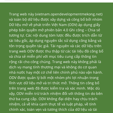
Trang web này (vietnam.opendevelopmentmekong.net)
và toàn bộ dữ liệu được xây dựng và công bố bởi nhóm
Dữ liệu mở về phát triển Việt Nam (ODV) áp dụng giấy
phép bản quyền mở phiên bản 4.0 Ghi công – Chia sẻ
tương tự. Các nội dung tóm lược đều được trích dẫn từ
tài liêu gốc, áp dụng nguyên tắc sử dụng công bằng và
tôn trọng quyền tác giả. Tài nguyên và các dữ liệu trên
trang web ODV được thu thập từ các tài liệu đã công bố
và chia sẻ miễn phí với mục tiêu cung cấp thông tin
rộng rãi cho công chúng. Trang web này không phải là
dịch vụ mang tính thương mại và không do cơ quan
nhà nước hay một cơ chế liên chính phủ nào vận hành.
ODV được quản lý bởi một nhóm phi lợi nhuận trong
lĩnh vực dữ liệu mở và tri thức mở. Thông tin công bố
trên trang web đã được kiểm tra và xác minh. Mặc dù
vậy, ODV miễn trừ trách nhiệm đối với thông tin do bên
thứ ba cung cấp. ODV không đại diện hay chịu trách
nhiệm, cả về khía cạnh thực tế và luật pháp, về tính
chính xác, toàn vẹn và tương thích của dữ liệu và tài