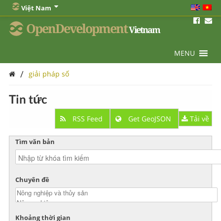
Việt Nam
OpenDevelopment
Vietnam
MENU
/
giải pháp số
Tin tức
RSS Feed
Get GeoJSON
Tải về
Tìm văn bản
Chuyên đề
Khoảng thời gian