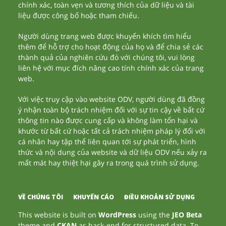
chính xác, toàn vẹn và tương thích của dữ liệu và tài
liệu được công bố hoặc tham chiếu.
Người dùng trang web được khuyến khích tìm hiểu
thêm để hỗ trợ cho hoạt động của họ và để chia sẻ các
thành quả của nghiên cứu đó với chúng tôi, vui lòng
liên hệ với mục đích nâng cao tính chính xác của trang
web.
Với việc truy cập vào website ODV, người dùng đã đồng
ý nhận toàn bộ trách nhiệm đối với sự tin cậy về bất cứ
thông tin nào được cung cấp và không làm tổn hại và
khước từ bất cứ hoặc tất cả trách nhiệm pháp lý đối với
cá nhân hay tập thể liên quan tới sự phát triển, hình
thức và nội dung của website và dữ liệu ODV nếu xảy ra
mất mát hay thiệt hại gây ra trong quá trình sử dụng.
VỀ CHÚNG TÔI
KHUYẾN CÁO
ĐIỀU KHOẢN SỬ DỤNG
This website is built on
WordPress
using the
JEO Beta
theme and
CKAN
as back-end for structured data. To