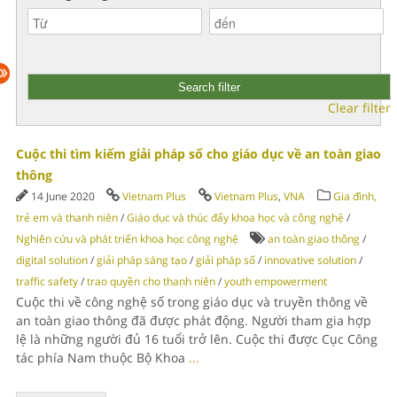
Clear filter
Cuộc thi tìm kiếm giải pháp số cho giáo dục về an toàn giao
thông
14 June 2020
Vietnam Plus
Vietnam Plus
,
VNA
Gia đình,
trẻ em và thanh niên
/
Giáo dục và thúc đẩy khoa học và công nghệ
/
Nghiên cứu và phát triển khoa học công nghệ
an toàn giao thông
/
digital solution
/
giải pháp sáng tạo
/
giải pháp số
/
innovative solution
/
traffic safety
/
trao quyền cho thanh niên
/
youth empowerment
Cuộc thi về công nghệ số trong giáo dục và truyền thông về
an toàn giao thông đã được phát động. Người tham gia hợp
lệ là những người đủ 16 tuổi trở lên. Cuộc thi được Cục Công
tác phía Nam thuộc Bộ Khoa
...