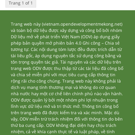
Trang 1 of 1
Trang web này (vietnam.opendevelopmentmekong.net)
và toàn bộ dữ liệu được xây dựng và công bố bởi nhóm
Dữ liệu mở về phát triển Việt Nam (ODV) áp dụng giấy
phép bản quyền mở phiên bản 4.0 Ghi công – Chia sẻ
tương tự. Các nội dung tóm lược đều được trích dẫn từ
tài liêu gốc, áp dụng nguyên tắc sử dụng công bằng và
tôn trọng quyền tác giả. Tài nguyên và các dữ liệu trên
trang web ODV được thu thập từ các tài liệu đã công bố
và chia sẻ miễn phí với mục tiêu cung cấp thông tin
rộng rãi cho công chúng. Trang web này không phải là
dịch vụ mang tính thương mại và không do cơ quan
nhà nước hay một cơ chế liên chính phủ nào vận hành.
ODV được quản lý bởi một nhóm phi lợi nhuận trong
lĩnh vực dữ liệu mở và tri thức mở. Thông tin công bố
trên trang web đã được kiểm tra và xác minh. Mặc dù
vậy, ODV miễn trừ trách nhiệm đối với thông tin do bên
thứ ba cung cấp. ODV không đại diện hay chịu trách
nhiệm, cả về khía cạnh thực tế và luật pháp, về tính