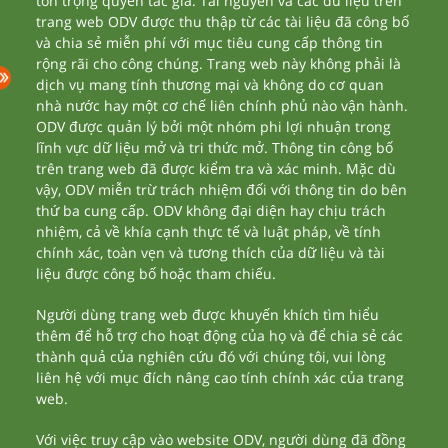
tôn trọng quyền tác giả. Tài nguyên và các dữ liệu trên
trang web ODV được thu thập từ các tài liệu đã công bố
và chia sẻ miễn phí với mục tiêu cung cấp thông tin
rộng rãi cho công chúng. Trang web này không phải là
dịch vụ mang tính thương mại và không do cơ quan
nhà nước hay một cơ chế liên chính phủ nào vận hành.
ODV được quản lý bởi một nhóm phi lợi nhuận trong
lĩnh vực dữ liệu mở và tri thức mở. Thông tin công bố
trên trang web đã được kiểm tra và xác minh. Mặc dù
vậy, ODV miễn trừ trách nhiệm đối với thông tin do bên
thứ ba cung cấp. ODV không đại diện hay chịu trách
nhiệm, cả về khía cạnh thực tế và luật pháp, về tính
chính xác, toàn vẹn và tương thích của dữ liệu và tài
liệu được công bố hoặc tham chiếu.
Người dùng trang web được khuyến khích tìm hiểu
thêm để hỗ trợ cho hoạt động của họ và để chia sẻ các
thành quả của nghiên cứu đó với chúng tôi, vui lòng
liên hệ với mục đích nâng cao tính chính xác của trang
web.
Với việc truy cập vào website ODV, người dùng đã đồng