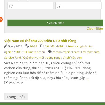
Clear filter
Việt Nam có thể thu 200 triệu USD nhờ rừng
9 July 2023
SGGP
Biến đổi khí hậu
/
Rừng và ngành lâm
nghiệp
/
SDG 13 Climate action
carbon credit
/
Forest Environmental
Service Fund
/
Quỹ dịch vụ môi trường rừng
/
tín chỉ các-bon
Việt Nam đã thí điểm bán 10,3 triệu chứng chỉ hấp thụ
carbon của rừng, thu 51,5 triệu USD. Bộ NN-PTNT đang
nghiên cứu luật hóa để có thêm nhiều địa phương khác có
thêm nguồn thu từ dịch vụ này.Chia sẻ tại cuộc gặp
...

Văn Phúc
Trang 1 of 1