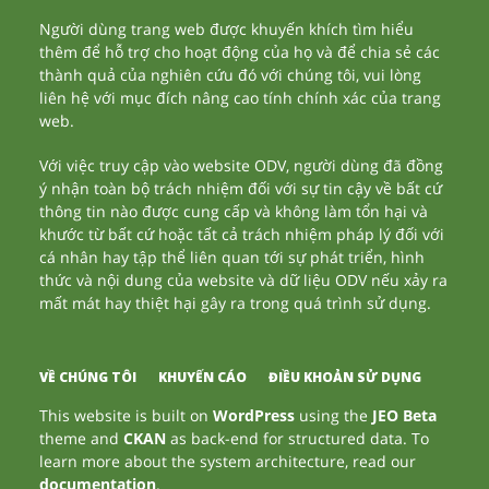
Người dùng trang web được khuyến khích tìm hiểu
thêm để hỗ trợ cho hoạt động của họ và để chia sẻ các
thành quả của nghiên cứu đó với chúng tôi, vui lòng
liên hệ với mục đích nâng cao tính chính xác của trang
web.
Với việc truy cập vào website ODV, người dùng đã đồng
ý nhận toàn bộ trách nhiệm đối với sự tin cậy về bất cứ
thông tin nào được cung cấp và không làm tổn hại và
khước từ bất cứ hoặc tất cả trách nhiệm pháp lý đối với
cá nhân hay tập thể liên quan tới sự phát triển, hình
thức và nội dung của website và dữ liệu ODV nếu xảy ra
mất mát hay thiệt hại gây ra trong quá trình sử dụng.
VỀ CHÚNG TÔI
KHUYẾN CÁO
ĐIỀU KHOẢN SỬ DỤNG
This website is built on
WordPress
using the
JEO Beta
theme and
CKAN
as back-end for structured data. To
learn more about the system architecture, read our
documentation
.