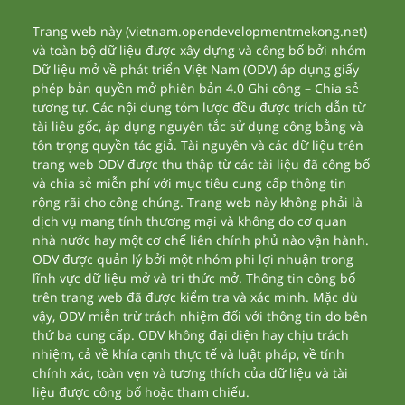
Trang web này (vietnam.opendevelopmentmekong.net)
và toàn bộ dữ liệu được xây dựng và công bố bởi nhóm
Dữ liệu mở về phát triển Việt Nam (ODV) áp dụng giấy
phép bản quyền mở phiên bản 4.0 Ghi công – Chia sẻ
tương tự. Các nội dung tóm lược đều được trích dẫn từ
tài liêu gốc, áp dụng nguyên tắc sử dụng công bằng và
tôn trọng quyền tác giả. Tài nguyên và các dữ liệu trên
trang web ODV được thu thập từ các tài liệu đã công bố
và chia sẻ miễn phí với mục tiêu cung cấp thông tin
rộng rãi cho công chúng. Trang web này không phải là
dịch vụ mang tính thương mại và không do cơ quan
nhà nước hay một cơ chế liên chính phủ nào vận hành.
ODV được quản lý bởi một nhóm phi lợi nhuận trong
lĩnh vực dữ liệu mở và tri thức mở. Thông tin công bố
trên trang web đã được kiểm tra và xác minh. Mặc dù
vậy, ODV miễn trừ trách nhiệm đối với thông tin do bên
thứ ba cung cấp. ODV không đại diện hay chịu trách
nhiệm, cả về khía cạnh thực tế và luật pháp, về tính
chính xác, toàn vẹn và tương thích của dữ liệu và tài
liệu được công bố hoặc tham chiếu.