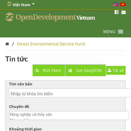
Việt Nam
OpenDevelopment
Vietnam
MENU
/
Forest Environmental Service Fund
Tin tức
RSS Feed
Get GeoJSON
Tải về
Tìm văn bản
Chuyên đề
Khoảng thời gian