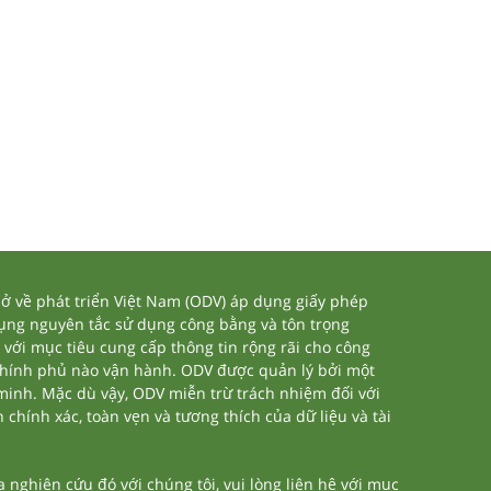
 về phát triển Việt Nam (ODV) áp dụng giấy phép
dụng nguyên tắc sử dụng công bằng và tôn trọng
 với mục tiêu cung cấp thông tin rộng rãi cho công
chính phủ nào vận hành. ODV được quản lý bởi một
 minh. Mặc dù vậy, ODV miễn trừ trách nhiệm đối với
 chính xác, toàn vẹn và tương thích của dữ liệu và tài
nghiên cứu đó với chúng tôi, vui lòng liên hệ với mục