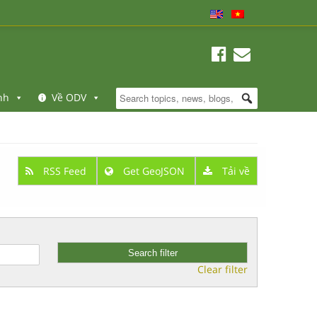
nh
Về ODV
RSS Feed
Get GeoJSON
Tải về
Clear filter