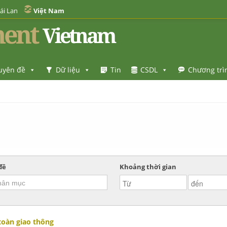
ái Lan
Việt Nam
ent
Vietnam
uyên đề
Dữ liệu
Tin
CSDL
Chương trì
đề
Khoảng thời gian
 toàn giao thông