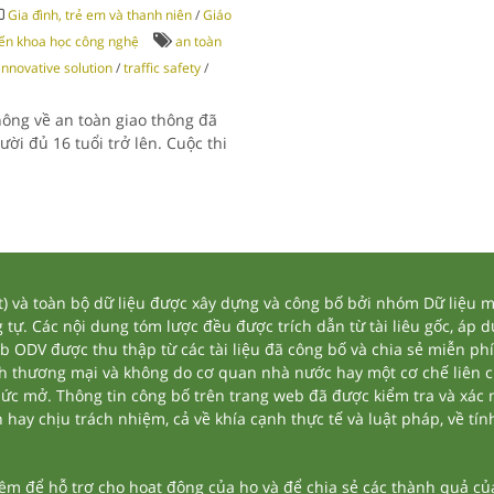
Gia đình, trẻ em và thanh niên
/
Giáo
iển khoa học công nghệ
an toàn
innovative solution
/
traffic safety
/
hông về an toàn giao thông đã
i đủ 16 tuổi trở lên. Cuộc thi
và toàn bộ dữ liệu được xây dựng và công bố bởi nhóm Dữ liệu mở
tự. Các nội dung tóm lược đều được trích dẫn từ tài liêu gốc, áp 
eb ODV được thu thập từ các tài liệu đã công bố và chia sẻ miễn phí
nh thương mại và không do cơ quan nhà nước hay một cơ chế liên 
thức mở. Thông tin công bố trên trang web đã được kiểm tra và xác
ay chịu trách nhiệm, cả về khía cạnh thực tế và luật pháp, về tính
 để hỗ trợ cho hoạt động của họ và để chia sẻ các thành quả của 