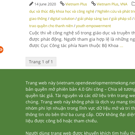
14 June 2020
Vietnam Plus
Vietnam Plus
,
VNA
dục và thúc đẩy khoa học và công nghệ
/
Nghiên cứu và phát tr
giao thông
/
digital solution
/
giải pháp sáng tạo
/
giải pháp số
/
trao quyền cho thanh niên
/
youth empowerment
Cuộc thi về công nghệ số trong giáo dục và truyền t
được phát động. Người tham gia hợp lệ là những ngườ
được Cục Công tác phía Nam thuộc Bộ Khoa
...
Trang 1 of 1
Trang web này (vietnam.opendevelopmentmekong.net) 
bản quyền mở phiên bản 4.0 Ghi công – Chia sẻ tương 
quyền tác giả. Tài nguyên và các dữ liệu trên trang w
chúng. Trang web này không phải là dịch vụ mang tí
nhóm phi lợi nhuận trong lĩnh vực dữ liệu mở và tri 
thông tin do bên thứ ba cung cấp. ODV không đại diện h
liệu được công bố hoặc tham chiếu.
Người dùng trang web được khuyến khích tìm hiểu thêm