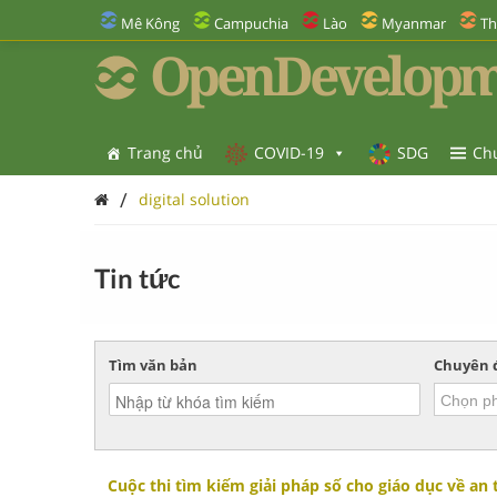
Mê Kông
Campuchia
Lào
Myanmar
Th
OpenDevelopm
Trang chủ
COVID-19
SDG
Ch
/
digital solution
Tin tức
Tìm văn bản
Chuyên 
Cuộc thi tìm kiếm giải pháp số cho giáo dục về an