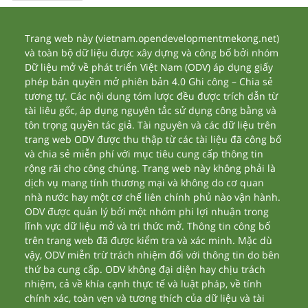
Trang web này (vietnam.opendevelopmentmekong.net)
và toàn bộ dữ liệu được xây dựng và công bố bởi nhóm
Dữ liệu mở về phát triển Việt Nam (ODV) áp dụng giấy
phép bản quyền mở phiên bản 4.0 Ghi công – Chia sẻ
tương tự. Các nội dung tóm lược đều được trích dẫn từ
tài liêu gốc, áp dụng nguyên tắc sử dụng công bằng và
tôn trọng quyền tác giả. Tài nguyên và các dữ liệu trên
trang web ODV được thu thập từ các tài liệu đã công bố
và chia sẻ miễn phí với mục tiêu cung cấp thông tin
rộng rãi cho công chúng. Trang web này không phải là
dịch vụ mang tính thương mại và không do cơ quan
nhà nước hay một cơ chế liên chính phủ nào vận hành.
ODV được quản lý bởi một nhóm phi lợi nhuận trong
lĩnh vực dữ liệu mở và tri thức mở. Thông tin công bố
trên trang web đã được kiểm tra và xác minh. Mặc dù
vậy, ODV miễn trừ trách nhiệm đối với thông tin do bên
thứ ba cung cấp. ODV không đại diện hay chịu trách
nhiệm, cả về khía cạnh thực tế và luật pháp, về tính
chính xác, toàn vẹn và tương thích của dữ liệu và tài