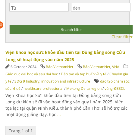
Clear filter
Viện khoa học sức khỏe đầu tiên tại Đồng bằng sông Cửu
Long sẽ hoạt động vào năm 2025
6 October 2024
Báo VietnamNet
Báo VietnamNet
,
VNA
Giáo dục đại học và sau đại học
/
Đào tạo và tập huấn về y tế
/
Chuyên gia
y tế
/
SDG 9 Industry, innovation and infrastructure
đào tạo chăm sóc
sức khoẻ
/
healthcare professional
/
Mekong Delta region
/
vùng ĐBSCL
Viện Khoa học Sức khỏe đầu tiên tại Đồng bằng sông Cửu
Long dự kiến ​​sẽ đi vào hoạt động vào quý I năm 2025. Viện
tọa lạc tại quận Ninh Kiều, thành phố Cần Thơ, sẽ hỗ trợ các
hoạt động giảng dạy, học
...
Trang 1 of 1