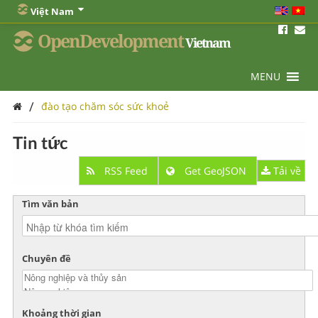
Việt Nam
OpenDevelopment
Vietnam
MENU
/
đào tạo chăm sóc sức khoẻ
Tin tức
RSS Feed
Get GeoJSON
Tải về
Tìm văn bản
Chuyên đề
Khoảng thời gian