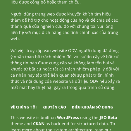
liệu được công bố hoặc tham chiếu.
Người dùng trang web được khuyến khích tìm hiểu
thêm để hỗ trợ cho hoạt động của họ và để chia sẻ các
thành quả của nghiên cứu đó với chúng tôi, vui lòng
liên hệ với mục đích nâng cao tính chính xác của trang
web.
Với việc truy cập vào website ODV, người dùng đã đồng
ý nhận toàn bộ trách nhiệm đối với sự tin cậy về bất cứ
thông tin nào được cung cấp và không làm tổn hại và
khước từ bất cứ hoặc tất cả trách nhiệm pháp lý đối với
cá nhân hay tập thể liên quan tới sự phát triển, hình
thức và nội dung của website và dữ liệu ODV nếu xảy ra
mất mát hay thiệt hại gây ra trong quá trình sử dụng.
VỀ CHÚNG TÔI
KHUYẾN CÁO
ĐIỀU KHOẢN SỬ DỤNG
This website is built on
WordPress
using the
JEO Beta
theme and
CKAN
as back-end for structured data. To
learn more about the system architecture, read our