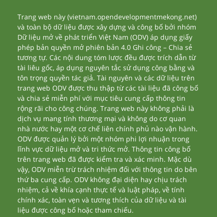
Trang web này (vietnam.opendevelopmentmekong.net)
và toàn bộ dữ liệu được xây dựng và công bố bởi nhóm
Dữ liệu mở về phát triển Việt Nam (ODV) áp dụng giấy
phép bản quyền mở phiên bản 4.0 Ghi công – Chia sẻ
tương tự. Các nội dung tóm lược đều được trích dẫn từ
tài liêu gốc, áp dụng nguyên tắc sử dụng công bằng và
tôn trọng quyền tác giả. Tài nguyên và các dữ liệu trên
trang web ODV được thu thập từ các tài liệu đã công bố
và chia sẻ miễn phí với mục tiêu cung cấp thông tin
rộng rãi cho công chúng. Trang web này không phải là
dịch vụ mang tính thương mại và không do cơ quan
nhà nước hay một cơ chế liên chính phủ nào vận hành.
ODV được quản lý bởi một nhóm phi lợi nhuận trong
lĩnh vực dữ liệu mở và tri thức mở. Thông tin công bố
trên trang web đã được kiểm tra và xác minh. Mặc dù
vậy, ODV miễn trừ trách nhiệm đối với thông tin do bên
thứ ba cung cấp. ODV không đại diện hay chịu trách
nhiệm, cả về khía cạnh thực tế và luật pháp, về tính
chính xác, toàn vẹn và tương thích của dữ liệu và tài
liệu được công bố hoặc tham chiếu.