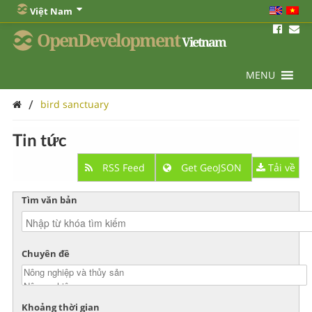
Việt Nam
OpenDevelopment
Vietnam
MENU
/
bird sanctuary
Tin tức
RSS Feed
Get GeoJSON
Tải về
Tìm văn bản
Chuyên đề
Khoảng thời gian