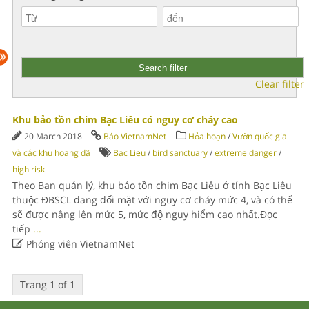
Clear filter
Khu bảo tồn chim Bạc Liêu có nguy cơ cháy cao
20 March 2018
Báo VietnamNet
Hỏa hoạn
/
Vườn quốc gia
và các khu hoang dã
Bac Lieu
/
bird sanctuary
/
extreme danger
/
high risk
Theo Ban quản lý, khu bảo tồn chim Bạc Liêu ở tỉnh Bạc Liêu
thuộc ĐBSCL đang đối mặt với nguy cơ cháy mức 4, và có thể
sẽ được nâng lên mức 5, mức độ nguy hiểm cao nhất.Đọc
tiếp
...

Phóng viên VietnamNet
Trang 1 of 1