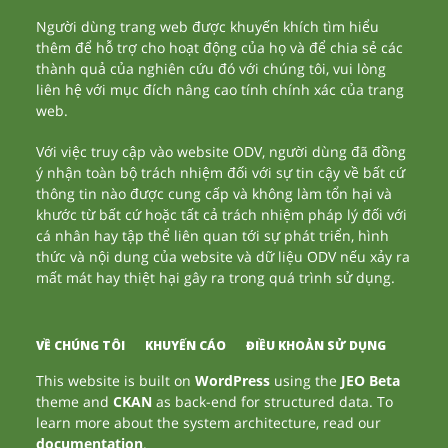
Người dùng trang web được khuyến khích tìm hiểu
thêm để hỗ trợ cho hoạt động của họ và để chia sẻ các
thành quả của nghiên cứu đó với chúng tôi, vui lòng
liên hệ với mục đích nâng cao tính chính xác của trang
web.
Với việc truy cập vào website ODV, người dùng đã đồng
ý nhận toàn bộ trách nhiệm đối với sự tin cậy về bất cứ
thông tin nào được cung cấp và không làm tổn hại và
khước từ bất cứ hoặc tất cả trách nhiệm pháp lý đối với
cá nhân hay tập thể liên quan tới sự phát triển, hình
thức và nội dung của website và dữ liệu ODV nếu xảy ra
mất mát hay thiệt hại gây ra trong quá trình sử dụng.
VỀ CHÚNG TÔI
KHUYẾN CÁO
ĐIỀU KHOẢN SỬ DỤNG
This website is built on
WordPress
using the
JEO Beta
theme and
CKAN
as back-end for structured data. To
learn more about the system architecture, read our
documentation
.