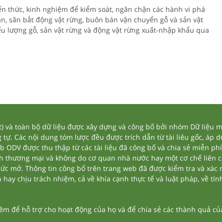
iến thức, kinh nghiệm để kiểm soát, ngăn chặn các hành vi phá
ản, săn bắt động vật rừng, buôn bán vận chuyển gỗ và sản vật
iếu lượng gỗ, sản vật rừng và động vật rừng xuất-nhập khẩu qua
và toàn bộ dữ liệu được xây dựng và công bố bởi nhóm Dữ liệu mở
tự. Các nội dung tóm lược đều được trích dẫn từ tài liêu gốc, áp 
eb ODV được thu thập từ các tài liệu đã công bố và chia sẻ miễn phí
nh thương mại và không do cơ quan nhà nước hay một cơ chế liên 
thức mở. Thông tin công bố trên trang web đã được kiểm tra và xác
ay chịu trách nhiệm, cả về khía cạnh thực tế và luật pháp, về tính
 để hỗ trợ cho hoạt động của họ và để chia sẻ các thành quả của 