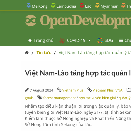
Mê Kông
Campuchia
Lào
Myanmar
Th
OpenDevelopm
Trang chủ
COVID-19
SDG
Ch
/
/
Tin tức
Việt Nam-Lào tăng hợp tác quản lý t
Việt Nam-Lào tăng hợp tác quản l
7 August 2024
Vietnam Plus
Vietnam Plus
,
VNA
goals
forest management
/
hợp tác xuyên biên giới
/
quản lý
Nhằm tạo điều kiện thuận lợi trong việc quản lý, bảo 
tuyến biên giới Việt Nam-Lào, ngày 31/7, tại tỉnh Seko
Kiểm lâm thuộc Sở Nông nghiệp và Phát triển Nông th
Sở Nông Lâm tỉnh Sekong của Lào.