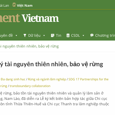
ái Lan
Việt Nam
ent
Vietnam
uyên đề
Dữ liệu
Tin
CSDL
Chương trì
ài nguyên thiên nhiên, bảo vệ rừng
ý tài nguyên thiên nhiên, bảo vệ rừng
Đa dạng sinh học
/
Rừng và ngành lâm nghiệp
/
SDG 17 Partnerships for the
 rừng
/
transboundary collaboration
vệ rừng, bảo tồn tài nguyên thiên nhiên và quản lý lâm sản ở
ng, Nam Lào, đã diễn ra Lễ ký kết biên bản hợp tác giữa Chi cục
ôn tỉnh Thừa Thiên-Huế và Chi cục Thanh tra lâm nghiệp thuộc