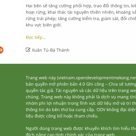
Hai bên sẽ tăng cường phối hợp, trao đổi thông tin, k
hoại rừng, khai thác tài nguyên thiên nhiên, khoáng s
rừng trái phép; tăng cường kiểm tra, giám sát, đối ch
khu vực biên giới.
Đọc tiếp…

Xuân Tú-Bá Thành
Trang web này (vietnam.opendevelopmentmekong.net) 
bản quyền mở phiên bản 4.0 Ghi công – Chia sẻ tương 
quyền tác giả. Tài nguyên và các dữ liệu trên trang w
chúng. Trang web này không phải là dịch vụ mang tí
nhóm phi lợi nhuận trong lĩnh vực dữ liệu mở và tri 
thông tin do bên thứ ba cung cấp. ODV không đại diện h
liệu được công bố hoặc tham chiếu.
Người dùng trang web được khuyến khích tìm hiểu thêm
đích nâng cao tính chính xác của trang web.