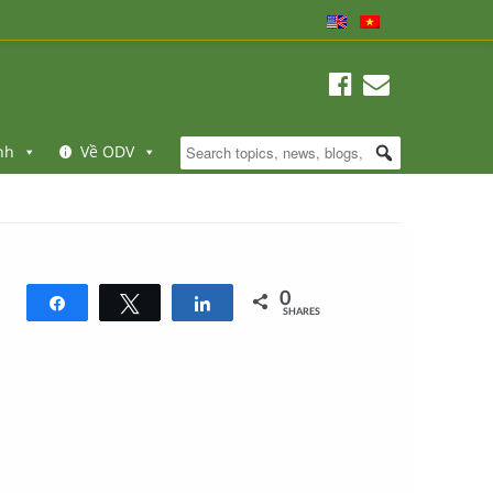
nh
Về ODV
0
Share
Tweet
Share
SHARES