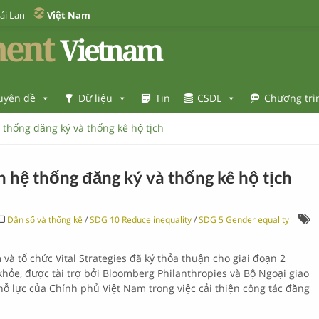
ái Lan
Việt Nam
ent
Vietnam
uyên đề
Dữ liệu
Tin
CSDL
Chương trì
thống đăng ký và thống kê hộ tịch
hệ thống đăng ký và thống kê hộ tịch
Dân số và thống kê
/
SDG 10 Reduce inequality
/
SDG 5 Gender equality
à tổ chức Vital Strategies đã ký thỏa thuận cho giai đoạn 2
khỏe, được tài trợ bởi Bloomberg Philanthropies và Bộ Ngoại giao
ỗ lực của Chính phủ Việt Nam trong việc cải thiện công tác đăng