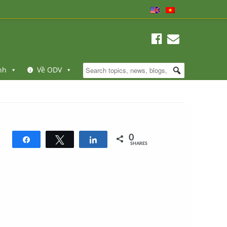
nh
Về ODV
0
Share
Tweet
Share
SHARES