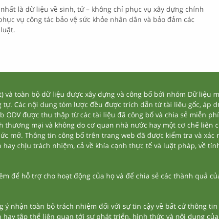
– nhất là dữ liệu về sinh, tử – không chỉ phục vụ xây dựng chính
 phục vụ công tác bảo vệ sức khỏe nhân dân và bảo đảm các
luật.
và toàn bộ dữ liệu được xây dựng và công bố bởi nhóm Dữ liệu mở
tự. Các nội dung tóm lược đều được trích dẫn từ tài liêu gốc, áp 
eb ODV được thu thập từ các tài liệu đã công bố và chia sẻ miễn phí
nh thương mại và không do cơ quan nhà nước hay một cơ chế liên 
thức mở. Thông tin công bố trên trang web đã được kiểm tra và xác
ay chịu trách nhiệm, cả về khía cạnh thực tế và luật pháp, về tính
 để hỗ trợ cho hoạt động của họ và để chia sẻ các thành quả của 
g ý nhận toàn bộ trách nhiệm đối với sự tin cậy về bất cứ thông ti
n hay tập thể liên quan tới sự phát triển, hình thức và nội dung củ