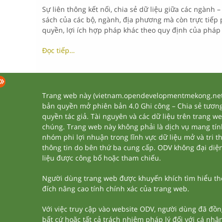
Sự liên thông kết nối, chia sẻ dữ liệu giữa các ngành 
sách của các bộ, ngành, địa phương mà còn trực tiếp
quyền, lợi ích hợp pháp khác theo quy định của pháp 
Đọc tiếp…
Trang web này (vietnam.opendevelopmentmekong.net) 
bản quyền mở phiên bản 4.0 Ghi công – Chia sẻ tương 
quyền tác giả. Tài nguyên và các dữ liệu trên trang w
chúng. Trang web này không phải là dịch vụ mang tí
nhóm phi lợi nhuận trong lĩnh vực dữ liệu mở và tri 
thông tin do bên thứ ba cung cấp. ODV không đại diện h
liệu được công bố hoặc tham chiếu.
Người dùng trang web được khuyến khích tìm hiểu thêm
đích nâng cao tính chính xác của trang web.
Với việc truy cập vào website ODV, người dùng đã đồn
bất cứ hoặc tất cả trách nhiệm pháp lý đối với cá nhâ