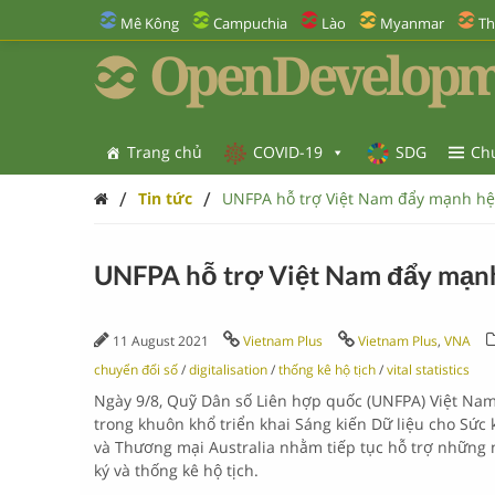
Mê Kông
Campuchia
Lào
Myanmar
Th
OpenDevelopm
Trang chủ
COVID-19
SDG
Ch
/
/
Tin tức
UNFPA hỗ trợ Việt Nam đẩy mạnh hệ 
UNFPA hỗ trợ Việt Nam đẩy mạnh 
11 August 2021
Vietnam Plus
Vietnam Plus
,
VNA
chuyển đổi số
/
digitalisation
/
thống kê hộ tịch
/
vital statistics
Ngày 9/8, Quỹ Dân số Liên hợp quốc (UNFPA) Việt Nam v
trong khuôn khổ triển khai Sáng kiến Dữ liệu cho Sức 
và Thương mại Australia nhằm tiếp tục hỗ trợ những n
ký và thống kê hộ tịch.