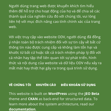
Người dùng trang web được khuyến khích tìm hiểu
thêm để hỗ trợ cho hoạt động của họ và để chia sẻ các
thành quả của nghiên cứu đó với chúng tôi, vui lòng
liên hệ với mục đích nâng cao tính chính xác của trang
web.
Với việc truy cập vào website ODV, người dùng đã đồng
ý nhận toàn bộ trách nhiệm đối với sự tin cậy về bất cứ
thông tin nào được cung cấp và không làm tổn hại và
khước từ bất cứ hoặc tất cả trách nhiệm pháp lý đối với
cá nhân hay tập thể liên quan tới sự phát triển, hình
thức và nội dung của website và dữ liệu ODV nếu xảy ra
mất mát hay thiệt hại gây ra trong quá trình sử dụng.
VỀ CHÚNG TÔI
KHUYẾN CÁO
ĐIỀU KHOẢN SỬ DỤNG
This website is built on
WordPress
using the
JEO Beta
theme and
CKAN
as back-end for structured data. To
learn more about the system architecture, read our
documentation
.