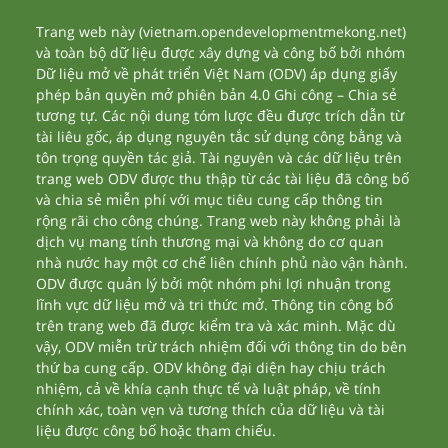
Trang web này (vietnam.opendevelopmentmekong.net)
và toàn bộ dữ liệu được xây dựng và công bố bởi nhóm
Dữ liệu mở về phát triển Việt Nam (ODV) áp dụng giấy
phép bản quyền mở phiên bản 4.0 Ghi công – Chia sẻ
tương tự. Các nội dung tóm lược đều được trích dẫn từ
tài liêu gốc, áp dụng nguyên tắc sử dụng công bằng và
tôn trọng quyền tác giả. Tài nguyên và các dữ liệu trên
trang web ODV được thu thập từ các tài liệu đã công bố
và chia sẻ miễn phí với mục tiêu cung cấp thông tin
rộng rãi cho công chúng. Trang web này không phải là
dịch vụ mang tính thương mại và không do cơ quan
nhà nước hay một cơ chế liên chính phủ nào vận hành.
ODV được quản lý bởi một nhóm phi lợi nhuận trong
lĩnh vực dữ liệu mở và tri thức mở. Thông tin công bố
trên trang web đã được kiểm tra và xác minh. Mặc dù
vậy, ODV miễn trừ trách nhiệm đối với thông tin do bên
thứ ba cung cấp. ODV không đại diện hay chịu trách
nhiệm, cả về khía cạnh thực tế và luật pháp, về tính
chính xác, toàn vẹn và tương thích của dữ liệu và tài
liệu được công bố hoặc tham chiếu.