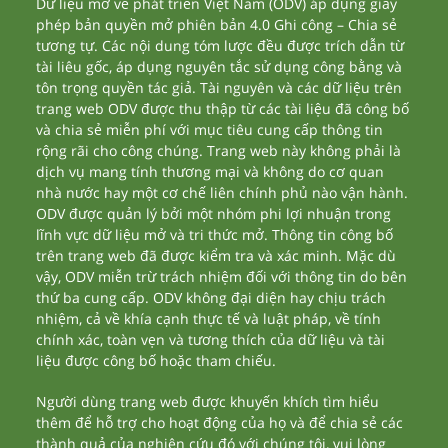
Dữ liệu mở về phát triển Việt Nam (ODV) áp dụng giấy
phép bản quyền mở phiên bản 4.0 Ghi công – Chia sẻ
tương tự. Các nội dung tóm lược đều được trích dẫn từ
tài liêu gốc, áp dụng nguyên tắc sử dụng công bằng và
tôn trọng quyền tác giả. Tài nguyên và các dữ liệu trên
trang web ODV được thu thập từ các tài liệu đã công bố
và chia sẻ miễn phí với mục tiêu cung cấp thông tin
rộng rãi cho công chúng. Trang web này không phải là
dịch vụ mang tính thương mại và không do cơ quan
nhà nước hay một cơ chế liên chính phủ nào vận hành.
ODV được quản lý bởi một nhóm phi lợi nhuận trong
lĩnh vực dữ liệu mở và tri thức mở. Thông tin công bố
trên trang web đã được kiểm tra và xác minh. Mặc dù
vậy, ODV miễn trừ trách nhiệm đối với thông tin do bên
thứ ba cung cấp. ODV không đại diện hay chịu trách
nhiệm, cả về khía cạnh thực tế và luật pháp, về tính
chính xác, toàn vẹn và tương thích của dữ liệu và tài
liệu được công bố hoặc tham chiếu.
Người dùng trang web được khuyến khích tìm hiểu
thêm để hỗ trợ cho hoạt động của họ và để chia sẻ các
thành quả của nghiên cứu đó với chúng tôi, vui lòng