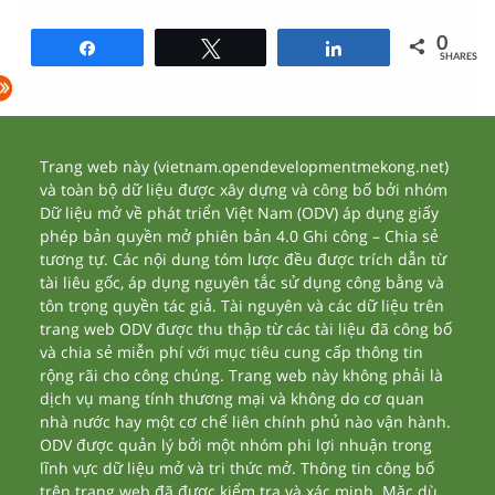
0
Share
Tweet
Share
SHARES
Trang web này (vietnam.opendevelopmentmekong.net)
và toàn bộ dữ liệu được xây dựng và công bố bởi nhóm
Dữ liệu mở về phát triển Việt Nam (ODV) áp dụng giấy
phép bản quyền mở phiên bản 4.0 Ghi công – Chia sẻ
tương tự. Các nội dung tóm lược đều được trích dẫn từ
tài liêu gốc, áp dụng nguyên tắc sử dụng công bằng và
tôn trọng quyền tác giả. Tài nguyên và các dữ liệu trên
trang web ODV được thu thập từ các tài liệu đã công bố
và chia sẻ miễn phí với mục tiêu cung cấp thông tin
rộng rãi cho công chúng. Trang web này không phải là
dịch vụ mang tính thương mại và không do cơ quan
nhà nước hay một cơ chế liên chính phủ nào vận hành.
ODV được quản lý bởi một nhóm phi lợi nhuận trong
lĩnh vực dữ liệu mở và tri thức mở. Thông tin công bố
trên trang web đã được kiểm tra và xác minh. Mặc dù