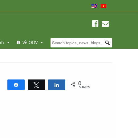
nh
Về ODV
0
Share
Tweet
Share
SHARES