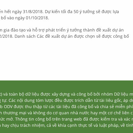
n hết ngày 31/8/2018. Dự kiến tối đa 50 ý tưởng sẽ được lựa
 bố vào ngày 01/10/2018.
 gia đào tạo và hỗ trợ phát triển ý tưởng thành đề xuất dự án
12/2018. Danh sách Các đề xuất dự án được chọn sẽ được công bố
và toàn bộ dữ liệu được xây dựng và công bố bởi nhóm Dữ liệu mở
tự. Các nội dung tóm lược đều được trích dẫn từ tài liêu gốc, áp 
eb ODV được thu thập từ các tài liệu đã công bố và chia sẻ miễn phí
nh thương mại và không do cơ quan nhà nước hay một cơ chế liên 
thức mở. Thông tin công bố trên trang web đã được kiểm tra và xác
ay chịu trách nhiệm, cả về khía cạnh thực tế và luật pháp, về tính