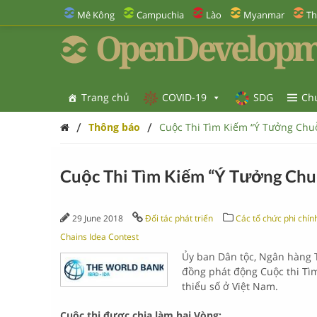
Mê Kông
Campuchia
Lào
Myanmar
Th
OpenDevelopm
Trang chủ
COVID-19
SDG
Ch
/
/
Thông báo
Cuộc Thi Tìm Kiếm “Ý Tưởng Chuỗi
Cuộc Thi Tìm Kiếm “Ý Tưởng Chuỗ
29 June 2018
Đối tác phát triển
Các tổ chức phi chín
Chains Idea Contest
Ủy ban Dân tộc, Ngân hàng T
đồng phát động Cuộc thi Tìm
thiểu số ở Việt Nam.
Cuộc thi được chia làm hai Vòng: