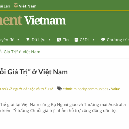
ái Lan
Việt Nam
ent
Vietnam
uyên đề
Dữ liệu
Tin
CSDL
Chương trì
 Giá Trị” ở Việt Nam
i Giá Trị” ở Việt Nam
h phủ về người dân tộc và thiểu số
ethnic minority communities
/
Value
hế giới tại Việt Nam cùng Bộ Ngoại giao và Thương mại Australia
 kiếm “Ý tưởng Chuỗi giá trị” nhằm hỗ trợ cộng đồng dân tộc