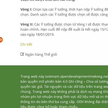
Vòng I:
Chọn lựa các Ý tưởng, thời hạn nộp Ý tưởng đế
chọn. Danh sách các Ý tưởng được chọn sẽ được công
Vòng II:
Các Ý tưởng được chọn từ Vòng I sẽ được tham
hoàn chỉnh. Hạn cuối để nộp đề xuất là hết ngày 15/
vào ngày 18/01/2019.
Chi tiết

Ngân hàng Thế giới
Trang web này (vietnam.opendevelopmentmekong.net) 
bản quyền mở phiên bản 4.0 Ghi công – Chia sẻ tương 
quyền tác giả. Tài nguyên và các dữ liệu trên trang w
chúng. Trang web này không phải là dịch vụ mang tí
nhóm phi lợi nhuận trong lĩnh vực dữ liệu mở và tri 
thông tin do bên thứ ba cung cấp. ODV không đại diện h
liệu được công bố hoặc tham chiếu.