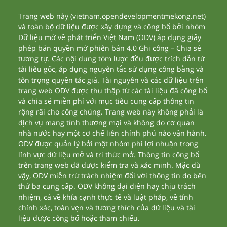
Trang web này (vietnam.opendevelopmentmekong.net)
và toàn bộ dữ liệu được xây dựng và công bố bởi nhóm
Dữ liệu mở về phát triển Việt Nam (ODV) áp dụng giấy
phép bản quyền mở phiên bản 4.0 Ghi công – Chia sẻ
tương tự. Các nội dung tóm lược đều được trích dẫn từ
tài liêu gốc, áp dụng nguyên tắc sử dụng công bằng và
tôn trọng quyền tác giả. Tài nguyên và các dữ liệu trên
trang web ODV được thu thập từ các tài liệu đã công bố
và chia sẻ miễn phí với mục tiêu cung cấp thông tin
rộng rãi cho công chúng. Trang web này không phải là
dịch vụ mang tính thương mại và không do cơ quan
nhà nước hay một cơ chế liên chính phủ nào vận hành.
ODV được quản lý bởi một nhóm phi lợi nhuận trong
lĩnh vực dữ liệu mở và tri thức mở. Thông tin công bố
trên trang web đã được kiểm tra và xác minh. Mặc dù
vậy, ODV miễn trừ trách nhiệm đối với thông tin do bên
thứ ba cung cấp. ODV không đại diện hay chịu trách
nhiệm, cả về khía cạnh thực tế và luật pháp, về tính
chính xác, toàn vẹn và tương thích của dữ liệu và tài
liệu được công bố hoặc tham chiếu.