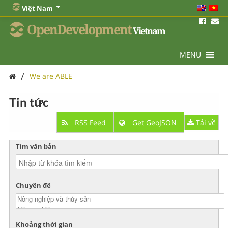
Việt Nam
OpenDevelopment
Vietnam
MENU
/
We are ABLE
Tin tức
RSS Feed
Get GeoJSON
Tải về
Tìm văn bản
Chuyên đề
Khoảng thời gian