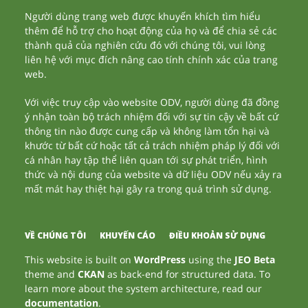
Người dùng trang web được khuyến khích tìm hiểu
thêm để hỗ trợ cho hoạt động của họ và để chia sẻ các
thành quả của nghiên cứu đó với chúng tôi, vui lòng
liên hệ với mục đích nâng cao tính chính xác của trang
web.
Với việc truy cập vào website ODV, người dùng đã đồng
ý nhận toàn bộ trách nhiệm đối với sự tin cậy về bất cứ
thông tin nào được cung cấp và không làm tổn hại và
khước từ bất cứ hoặc tất cả trách nhiệm pháp lý đối với
cá nhân hay tập thể liên quan tới sự phát triển, hình
thức và nội dung của website và dữ liệu ODV nếu xảy ra
mất mát hay thiệt hại gây ra trong quá trình sử dụng.
VỀ CHÚNG TÔI
KHUYẾN CÁO
ĐIỀU KHOẢN SỬ DỤNG
This website is built on
WordPress
using the
JEO Beta
theme and
CKAN
as back-end for structured data. To
learn more about the system architecture, read our
documentation
.