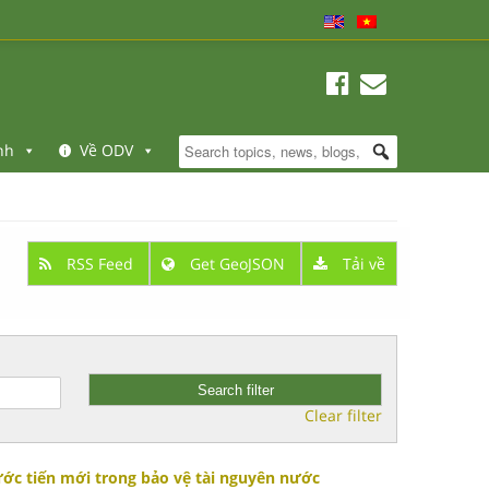
nh
Về ODV
RSS Feed
Get GeoJSON
Tải về
Clear filter
ước tiến mới trong bảo vệ tài nguyên nước