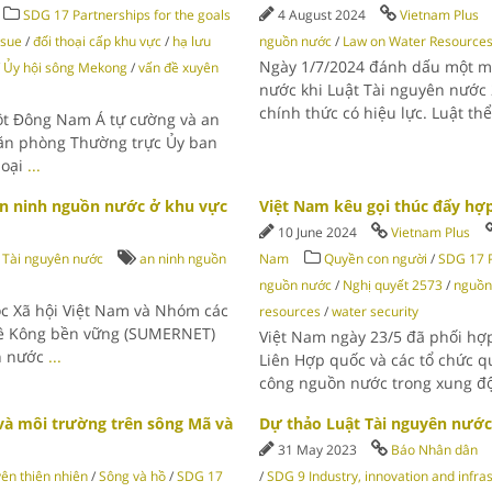
SDG 17 Partnerships for the goals
4 August 2024
Vietnam Plus
ssue
/
đối thoại cấp khu vực
/
hạ lưu
nguồn nước
/
Law on Water Resource
Ngày 1/7/2024 đánh dấu một mố
/
Ủy hội sông Mekong
/
vấn đề xuyên
nước khi Luật Tài nguyên nước 
chính thức có hiệu lực. Luật th
ột Đông Nam Á tự cường và an
Văn phòng Thường trực Ủy ban
hoại
...
an ninh nguồn nước ở khu vực
Việt Nam kêu gọi thúc đẩy hợ
10 June 2024
Vietnam Plus
Tài nguyên nước
an ninh nguồn
Nam
Quyền con người
/
SDG 17 P
nguồn nước
/
Nghị quyết 2573
/
nguồn
ọc Xã hội Việt Nam và Nhóm các
resources
/
water security
Mê Kông bền vững (SUMERNET)
Việt Nam ngày 23/5 đã phối hợp
nh nước
...
Liên Hợp quốc và các tổ chức q
công nguồn nước trong xung độ
và môi trường trên sông Mã và
Dự thảo Luật Tài nguyên nước 
31 May 2023
Báo Nhân dân
yên thiên nhiên
/
Sông và hồ
/
SDG 17
/
SDG 9 Industry, innovation and infra