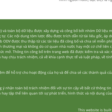
và toàn bộ dữ liệu được xây dựng và công bố bởi nhóm Dữ liệu mở
tự. Các nội dung tóm lược đều được trích dẫn từ tài liêu gốc, áp 
eb ODV được thu thập từ các tài liệu đã công bố và chia sẻ miễn phí
nh thương mại và không do cơ quan nhà nước hay một cơ chế liên 
thức mở. Thông tin công bố trên trang web đã được kiểm tra và xác
ay chịu trách nhiệm, cả về khía cạnh thực tế và luật pháp, về tính
 để hỗ trợ cho hoạt động của họ và để chia sẻ các thành quả của 
g ý nhận toàn bộ trách nhiệm đối với sự tin cậy về bất cứ thông ti
n hay tập thể liên quan tới sự phát triển, hình thức và nội dung củ
This website is buil