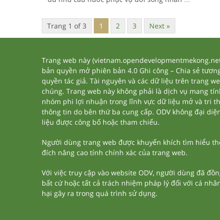
Trang 1 of 3
1
2
3
Next »
Trang web này (vietnam.opendevelopmentmekong.net) 
bản quyền mở phiên bản 4.0 Ghi công – Chia sẻ tương 
quyền tác giả. Tài nguyên và các dữ liệu trên trang w
chúng. Trang web này không phải là dịch vụ mang tí
nhóm phi lợi nhuận trong lĩnh vực dữ liệu mở và tri 
thông tin do bên thứ ba cung cấp. ODV không đại diện h
liệu được công bố hoặc tham chiếu.
Người dùng trang web được khuyến khích tìm hiểu thêm
đích nâng cao tính chính xác của trang web.
Với việc truy cập vào website ODV, người dùng đã đồn
bất cứ hoặc tất cả trách nhiệm pháp lý đối với cá nhâ
hại gây ra trong quá trình sử dụng.