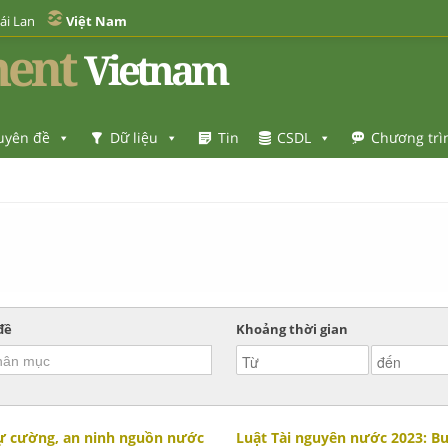
ái Lan
Việt Nam
ent
Vietnam
uyên đề
Dữ liệu
Tin
CSDL
Chương trì
đề
Khoảng thời gian
ự cường, an ninh nguồn nước
Luật Tài nguyên nước 2023: B