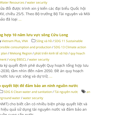
 Water Resources
/
water security
a đổi được trình xin ý kiến các đại biểu Quốc hội
 XV, chiều 25/5. Theo Bộ trưởng Bộ Tài nguyên và Môi
ảo đã loại
...
ổng hợp 10 năm lưu vực sông Cửu Long
Vietnam Plus
,
VNA
Sông và hồ
/
SDG 11 Sustainable
nsible consumption and production
/
SDG 13 Climate action
 plan
/
Mekong Region
/
phát triển kinh tế xã hội
/
quy hoạch
ement
/
vùng ĐBSCL
/
water security
a ký quyết định phê duyệt Quy hoạch tổng hợp lưu
1-2030, tầm nhìn đến năm 2050. Đề án quy hoạch
ước lưu vực sông và dự trữ,
...
p quyết liệt để đảm bảo an ninh nguồn nước
SDG 6 Clean water and sanitation
/
Tài nguyên nước
an
rground water
/
water security
NMT) cho biết cần có nhiều biện pháp quyết liệt và
 hiệu quả sử dụng tài nguyên nước và đảm bảo an
nguồn cung cấp nước
...