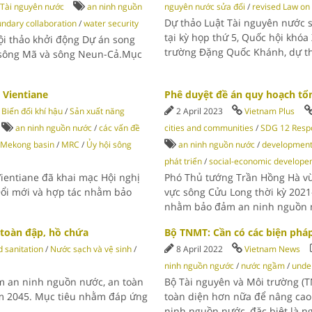
Tài nguyên nước
an ninh nguồn
nguyên nước sửa đổi
/
revised Law on
Dự thảo Luật Tài nguyên nước sử
ndary collaboration
/
water security
tại kỳ họp thứ 5, Quốc hội khóa
ội thảo khởi động Dự án song
trường Đặng Quốc Khánh, dự th
 sông Mã và sông Neun-Cả.Mục
 Vientiane
Phê duyệt đề án quy hoạch t
Biến đổi khí hậu
/
Sản xuất năng
2 April 2023
Vietnam Plus
an ninh nguồn nước
/
các vấn đề
cities and communities
/
SDG 12 Respo
Mekong basin
/
MRC
/
Ủy hội sông
an ninh nguồn nước
/
development
phát triển
/
social-economic develop
Vientiane đã khai mạc Hội nghị
Phó Thủ tướng Trần Hồng Hà vừ
Đổi mới và hợp tác nhằm bảo
vực sông Cửu Long thời kỳ 202
nhằm bảo đảm an ninh nguồn n
toàn đập, hồ chứa
Bộ TNMT: Cần có các biện phá
 sanitation
/
Nước sạch và vệ sinh
/
8 April 2022
Vietnam News
ninh nguồn ngước
/
nước ngầm
/
unde
ảm an ninh nguồn nước, an toàn
Bộ Tài nguyên và Môi trường (T
m 2045. Mục tiêu nhằm đáp ứng
toàn diện hơn nữa để nâng cao
ninh nguồn nước, đặc biệt là 