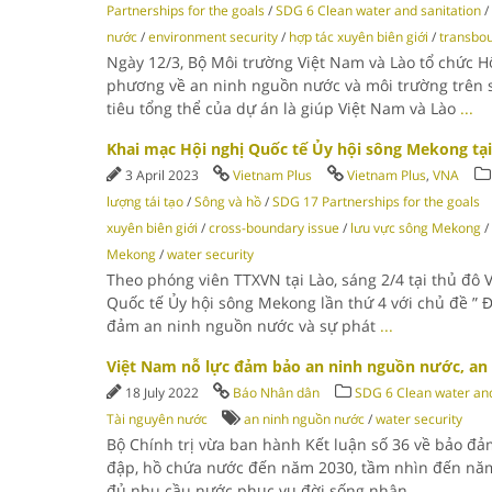
Partnerships for the goals
/
SDG 6 Clean water and sanitation
/
nước
/
environment security
/
hợp tác xuyên biên giới
/
transbou
Ngày 12/3, Bộ Môi trường Việt Nam và Lào tổ chức H
phương về an ninh nguồn nước và môi trường trên
tiêu tổng thể của dự án là giúp Việt Nam và Lào
...
Khai mạc Hội nghị Quốc tế Ủy hội sông Mekong tại
3 April 2023
Vietnam Plus
Vietnam Plus
,
VNA
lượng tái tạo
/
Sông và hồ
/
SDG 17 Partnerships for the goals
xuyên biên giới
/
cross-boundary issue
/
lưu vực sông Mekong
/
Mekong
/
water security
Theo phóng viên TTXVN tại Lào, sáng 2/4 tại thủ đô 
Quốc tế Ủy hội sông Mekong lần thứ 4 với chủ đề ” 
đảm an ninh nguồn nước và sự phát
...
Việt Nam nỗ lực đảm bảo an ninh nguồn nước, an 
18 July 2022
Báo Nhân dân
SDG 6 Clean water and
Tài nguyên nước
an ninh nguồn nước
/
water security
Bộ Chính trị vừa ban hành Kết luận số 36 về bảo đ
đập, hồ chứa nước đến năm 2030, tầm nhìn đến nă
đủ nhu cầu nước phục vụ đời sống nhân
...