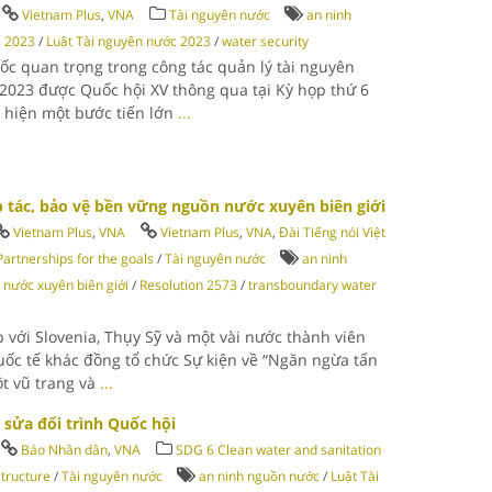
Vietnam Plus
,
VNA
Tài nguyên nước
an ninh
s 2023
/
Luật Tài nguyên nước 2023
/
water security
c quan trọng trong công tác quản lý tài nguyên
2023 được Quốc hội XV thông qua tại Kỳ họp thứ 6
ể hiện một bước tiến lớn
...
p tác, bảo vệ bền vững nguồn nước xuyên biên giới
Vietnam Plus
,
VNA
Vietnam Plus
,
VNA
,
Đài Tiếng nói Việt
artnerships for the goals
/
Tài nguyên nước
an ninh
 nước xuyên biên giới
/
Resolution 2573
/
transboundary water
 với Slovenia, Thụy Sỹ và một vài nước thành viên
uốc tế khác đồng tổ chức Sự kiện về “Ngăn ngừa tấn
t vũ trang và
...
sửa đổi trình Quốc hội
Báo Nhân dân
,
VNA
SDG 6 Clean water and sanitation
structure
/
Tài nguyên nước
an ninh nguồn nước
/
Luật Tài