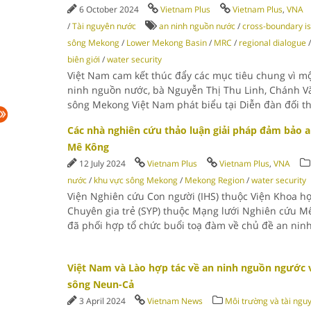
6 October 2024
Vietnam Plus
Vietnam Plus
,
VNA
/
Tài nguyên nước
an ninh nguồn nước
/
cross-boundary i
sông Mekong
/
Lower Mekong Basin
/
MRC
/
regional dialogue
biên giới
/
water security
Việt Nam cam kết thúc đẩy các mục tiêu chung vì m
ninh nguồn nước, bà Nguyễn Thị Thu Linh, Chánh 
sông Mekong Việt Nam phát biểu tại Diễn đàn đối t
Các nhà nghiên cứu thảo luận giải pháp đảm bảo 
Mê Kông
12 July 2024
Vietnam Plus
Vietnam Plus
,
VNA
nước
/
khu vực sông Mekong
/
Mekong Region
/
water security
Viện Nghiên cứu Con người (IHS) thuộc Viện Khoa h
Chuyên gia trẻ (SYP) thuộc Mạng lưới Nghiên cứu 
đã phối hợp tổ chức buổi toạ đàm về chủ đề an ni
Việt Nam và Lào hợp tác về an ninh nguồn ngước 
sông Neun-Cả
3 April 2024
Vietnam News
Môi trường và tài ngu