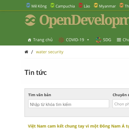
Mê Kông
Campuchia
Lào
Myanmar
Th
OpenDevelopm
Trang chủ
COVID-19
SDG
Ch
/
water security
Tin tức
Tìm văn bản
Chuyên 
Việt Nam cam kết chung tay vì một Đông Nam Á t