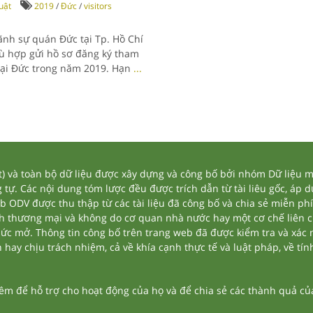
uật
2019
/
Đức
/
visitors
ãnh sự quán Đức tại Tp. Hồ Chí
ù hợp gửi hồ sơ đăng ký tham
tại Đức trong năm 2019. Hạn
...
và toàn bộ dữ liệu được xây dựng và công bố bởi nhóm Dữ liệu mở
tự. Các nội dung tóm lược đều được trích dẫn từ tài liêu gốc, áp 
eb ODV được thu thập từ các tài liệu đã công bố và chia sẻ miễn phí
nh thương mại và không do cơ quan nhà nước hay một cơ chế liên 
thức mở. Thông tin công bố trên trang web đã được kiểm tra và xác
ay chịu trách nhiệm, cả về khía cạnh thực tế và luật pháp, về tính
 để hỗ trợ cho hoạt động của họ và để chia sẻ các thành quả của 