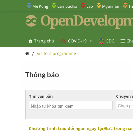
Mê Kông
Campuchia
Lào
Myanmar
Th
OpenDevelopm
Trang chủ
COVID-19
SDG
Ch
/
visitors programme
Thông báo
Tìm văn bản
Chuyên 
Chương trình trao đổi ngắn ngày tại Đức trong nă