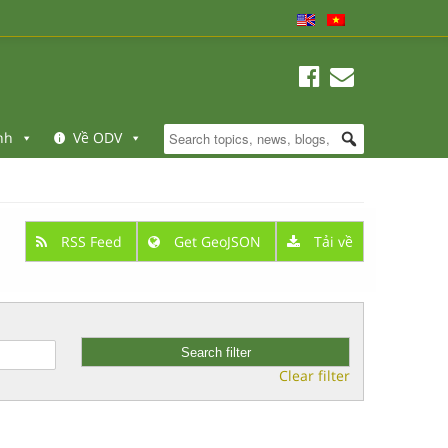
nh
Về ODV
RSS Feed
Get GeoJSON
Tải về
Clear filter