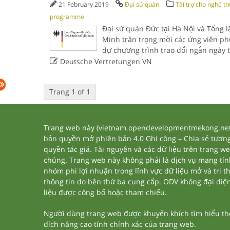
21 February 2019
Đại sứ quán
Tài trợ cho nghệ th
programme
Đại sứ quán Đức tại Hà Nội và Tổng l
Minh trân trọng mời các ứng viên ph
dự chương trình trao đổi ngắn ngày 

Deutsche Vertretungen VN
Trang 1 of 1
Trang web này (vietnam.opendevelopmentmekong.net) 
bản quyền mở phiên bản 4.0 Ghi công – Chia sẻ tương 
quyền tác giả. Tài nguyên và các dữ liệu trên trang w
chúng. Trang web này không phải là dịch vụ mang tí
nhóm phi lợi nhuận trong lĩnh vực dữ liệu mở và tri 
thông tin do bên thứ ba cung cấp. ODV không đại diện h
liệu được công bố hoặc tham chiếu.
Người dùng trang web được khuyến khích tìm hiểu thêm
đích nâng cao tính chính xác của trang web.