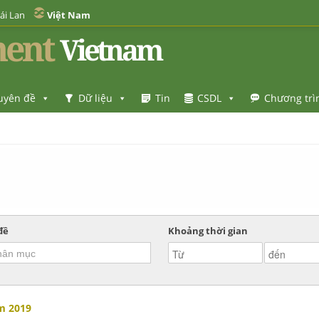
ái Lan
Việt Nam
ent
Vietnam
uyên đề
Dữ liệu
Tin
CSDL
Chương trì
đề
Khoảng thời gian
m 2019