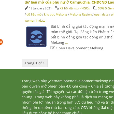
dữ liệu mở của phụ nữ ở Campuchia, CHDCND Lào
18 January 2021
Xã hội dân sự - NGOs
SDG 5 Gend
/
dữ liệu mở
/
khu vực Mekong
/
Mekong Region
/
open data
/
ph
women in data
Bất bình đẳng giới tác động mạnh mẽ
toàn thế giới. Tại Sáng kiến Phát tri
bất bình đẳng giới tác động như thế
Mekong
...

Open Development Mekong
Trang 1 of 1
Trang web này (vietnam.opendevelopmentmekong.net) 
bản quyền mở phiên bản 4.0 Ghi công – Chia sẻ tương 
quyền tác giả. Tài nguyên và các dữ liệu trên trang w
chúng. Trang web này không phải là dịch vụ mang tí
nhóm phi lợi nhuận trong lĩnh vực dữ liệu mở và tri 
thông tin do bên thứ ba cung cấp. ODV không đại diện h
liệu được công bố hoặc tham chiếu.