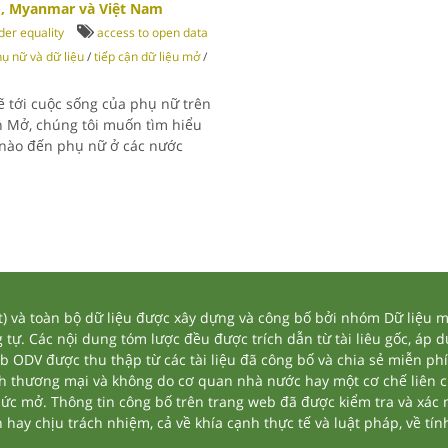
, Myanmar và Việt Nam
er equality
access to open data
ụ nữ và dữ liệu
/
tiếp cận dữ liệu mở
/
 tới cuộc sống của phụ nữ trên
ển Mở, chúng tôi muốn tìm hiểu
 nào đến phụ nữ ở các nước
và toàn bộ dữ liệu được xây dựng và công bố bởi nhóm Dữ liệu mở
tự. Các nội dung tóm lược đều được trích dẫn từ tài liêu gốc, áp 
eb ODV được thu thập từ các tài liệu đã công bố và chia sẻ miễn phí
nh thương mại và không do cơ quan nhà nước hay một cơ chế liên 
thức mở. Thông tin công bố trên trang web đã được kiểm tra và xác
ay chịu trách nhiệm, cả về khía cạnh thực tế và luật pháp, về tính