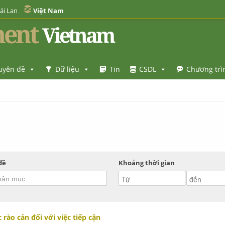
ái Lan
Việt Nam
ent
Vietnam
uyên đề
Dữ liệu
Tin
CSDL
Chương trì
đề
Khoảng thời gian
rào cản đối với việc tiếp cận