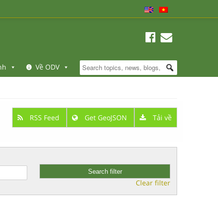
nh
Về ODV
RSS Feed
Get GeoJSON
Tải về
Clear filter