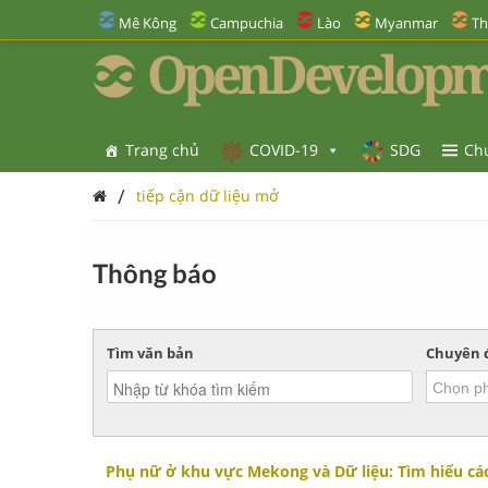
Mê Kông
Campuchia
Lào
Myanmar
Th
OpenDevelopm
Trang chủ
COVID-19
SDG
Ch
/
tiếp cận dữ liệu mở
Thông báo
Tìm văn bản
Chuyên 
Phụ nữ ở khu vực Mekong và Dữ liệu: Tìm hiểu các 