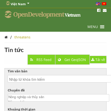
Việt Nam
OpenDevelopment
Vietnam
MENU
/
threatens
Tin tức
RSS Feed
Get GeoJSON
Tải về
Tìm văn bản
Chuyên đề
Khoảng thời gian