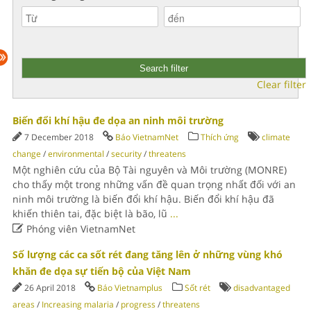
Clear filter
Biến đổi khí hậu đe dọa an ninh môi trường
7 December 2018
Báo VietnamNet
Thích ứng
climate
change
/
environmental
/
security
/
threatens
Một nghiên cứu của Bộ Tài nguyên và Môi trường (MONRE)
cho thấy một trong những vấn đề quan trọng nhất đối với an
ninh môi trường là biến đổi khí hậu. Biến đổi khí hậu đã
khiến thiên tai, đặc biệt là bão, lũ
...

Phóng viên VietnamNet
Số lượng các ca sốt rét đang tăng lên ở những vùng khó
khăn đe dọa sự tiến bộ của Việt Nam
26 April 2018
Báo Vietnamplus
Sốt rét
disadvantaged
areas
/
Increasing malaria
/
progress
/
threatens