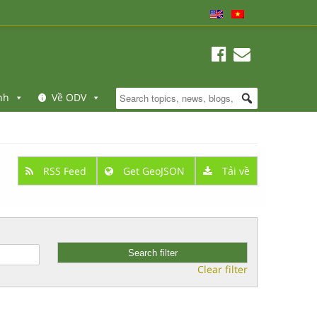
nh
Về ODV
RSS Feed
Get GeoJSON
Tải về
Clear filter