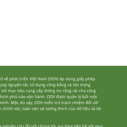
 về phát triển Việt Nam (ODV) áp dụng giấy phép
dụng nguyên tắc sử dụng công bằng và tôn trọng
 với mục tiêu cung cấp thông tin rộng rãi cho công
chính phủ nào vận hành. ODV được quản lý bởi một
 minh. Mặc dù vậy, ODV miễn trừ trách nhiệm đối với
 chính xác, toàn vẹn và tương thích của dữ liệu và tài
nghiên cứu đó với chúng tôi, vui lòng liên hệ với mục