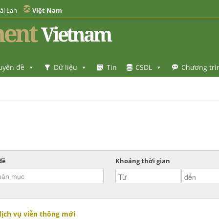
ái Lan
Việt Nam
ent
Vietnam
uyên đề
Dữ liệu
Tin
CSDL
Chương trì
đề
Khoảng thời gian
dịch vụ viễn thông mới