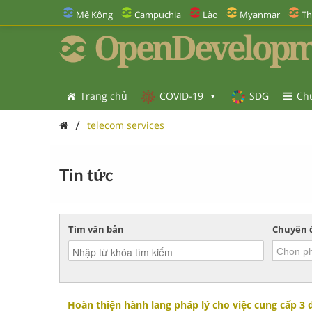
Mê Kông
Campuchia
Lào
Myanmar
Th
OpenDevelopm
Trang chủ
COVID-19
SDG
Ch
/
telecom services
Tin tức
Tìm văn bản
Chuyên 
Hoàn thiện hành lang pháp lý cho việc cung cấp 3 