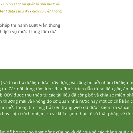
g
/
Chính sách và quản lý nhà nước về
ter
/
data security
/
dịch vụ viễn thông
 pháp thi hành Luật Viễn thông
3 dịch vụ mới: Trung tâm dữ
và toàn bộ dữ liệu được xây dựng và công bố bởi nhóm Dữ liệu mở
tự. Các nội dung tóm lược đều được trích dẫn từ tài liêu gốc, áp 
eb ODV được thu thập từ các tài liệu đã công bố và chia sẻ miễn phí
nh thương mại và không do cơ quan nhà nước hay một cơ chế liên 
thức mở. Thông tin công bố trên trang web đã được kiểm tra và xác
ay chịu trách nhiệm, cả về khía cạnh thực tế và luật pháp, về tính
 để hỗ trợ cho hoạt động của họ và để chia sẻ các thành quả của 