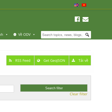
nh
Về ODV
RSS Feed
Get GeoJSON
Tải về
Clear filter