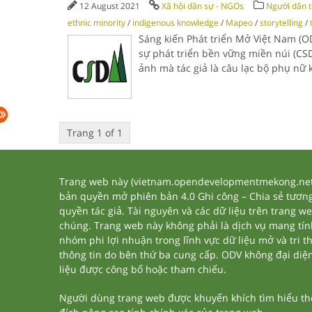
12 August 2021
Xã hội dân sự - NGOs
Người dân t
ethnic minority
/
indigenous knowledge
/
Mapeo
/
storytelling
/
Sáng kiến Phát triển Mở Việt Nam (O
sự phát triển bền vững miền núi (CS
ảnh mà tác giả là câu lạc bộ phụ nữ
Trang 1 of 1
Trang web này (vietnam.opendevelopmentmekong.net) 
bản quyền mở phiên bản 4.0 Ghi công – Chia sẻ tương 
quyền tác giả. Tài nguyên và các dữ liệu trên trang w
chúng. Trang web này không phải là dịch vụ mang tí
nhóm phi lợi nhuận trong lĩnh vực dữ liệu mở và tri 
thông tin do bên thứ ba cung cấp. ODV không đại diện h
liệu được công bố hoặc tham chiếu.
Người dùng trang web được khuyến khích tìm hiểu thêm