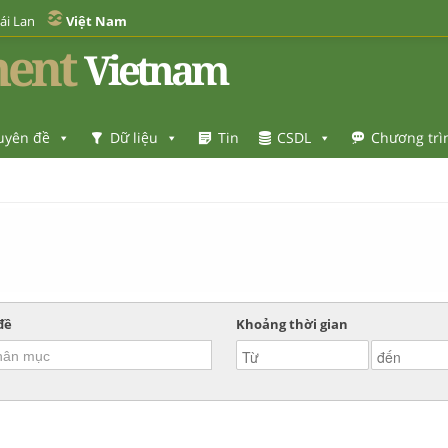
ái Lan
Việt Nam
ent
Vietnam
uyên đề
Dữ liệu
Tin
CSDL
Chương trì
đề
Khoảng thời gian