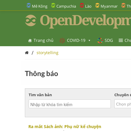
Mê Kông
Campuchia
Lào
Myanmar
Th
OpenDevelopm
Trang chủ
COVID-19
SDG
Ch
/
storytelling
Thông báo
Tìm văn bản
Chuyên 
Ra mắt Sách ảnh: Phụ nữ kể chuyện