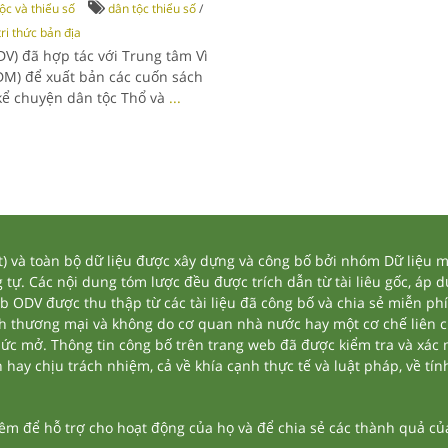
ộc và thiểu số
dân tộc thiểu số
/
tri thức bản địa
DV) đã hợp tác với Trung tâm Vì
DM) để xuất bản các cuốn sách
 kể chuyện dân tộc Thổ và
...
và toàn bộ dữ liệu được xây dựng và công bố bởi nhóm Dữ liệu mở
tự. Các nội dung tóm lược đều được trích dẫn từ tài liêu gốc, áp 
eb ODV được thu thập từ các tài liệu đã công bố và chia sẻ miễn phí
nh thương mại và không do cơ quan nhà nước hay một cơ chế liên 
thức mở. Thông tin công bố trên trang web đã được kiểm tra và xác
ay chịu trách nhiệm, cả về khía cạnh thực tế và luật pháp, về tính
 để hỗ trợ cho hoạt động của họ và để chia sẻ các thành quả của 