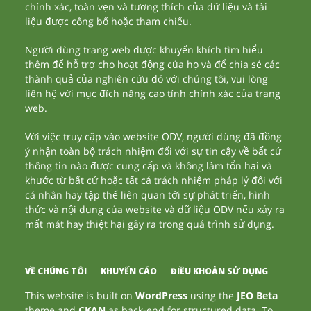
chính xác, toàn vẹn và tương thích của dữ liệu và tài
liệu được công bố hoặc tham chiếu.
Người dùng trang web được khuyến khích tìm hiểu
thêm để hỗ trợ cho hoạt động của họ và để chia sẻ các
thành quả của nghiên cứu đó với chúng tôi, vui lòng
liên hệ với mục đích nâng cao tính chính xác của trang
web.
Với việc truy cập vào website ODV, người dùng đã đồng
ý nhận toàn bộ trách nhiệm đối với sự tin cậy về bất cứ
thông tin nào được cung cấp và không làm tổn hại và
khước từ bất cứ hoặc tất cả trách nhiệm pháp lý đối với
cá nhân hay tập thể liên quan tới sự phát triển, hình
thức và nội dung của website và dữ liệu ODV nếu xảy ra
mất mát hay thiệt hại gây ra trong quá trình sử dụng.
VỀ CHÚNG TÔI
KHUYẾN CÁO
ĐIỀU KHOẢN SỬ DỤNG
This website is built on
WordPress
using the
JEO Beta
theme and
CKAN
as back-end for structured data. To