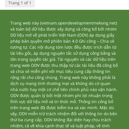
Trang 1 of 1
Trang web này (vietnam.opendevelopmentmekong.net)
và toàn bộ dữ liệu được xây dựng và công bố bởi nhóm
Dữ liệu mở về phát triển Việt Nam (ODV) áp dụng giấy
phép bản quyền mở phiên bản 4.0 Ghi công – Chia sẻ
tương tự. Các nội dung tóm lược đều được trích dẫn từ
tài liêu gốc, áp dụng nguyên tắc sử dụng công bằng và
tôn trọng quyền tác giả. Tài nguyên và các dữ liệu trên
trang web ODV được thu thập từ các tài liệu đã công bố
và chia sẻ miễn phí với mục tiêu cung cấp thông tin
rộng rãi cho công chúng. Trang web này không phải là
dịch vụ mang tính thương mại và không do cơ quan
nhà nước hay một cơ chế liên chính phủ nào vận hành.
ODV được quản lý bởi một nhóm phi lợi nhuận trong
lĩnh vực dữ liệu mở và tri thức mở. Thông tin công bố
trên trang web đã được kiểm tra và xác minh. Mặc dù
vậy, ODV miễn trừ trách nhiệm đối với thông tin do bên
thứ ba cung cấp. ODV không đại diện hay chịu trách
nhiệm, cả về khía cạnh thực tế và luật pháp, về tính