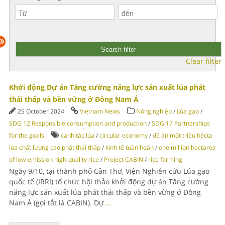
Clear filter
Khởi động Dự án Tăng cường năng lực sản xuất lúa phát
thải thấp và bền vững ở Đông Nam Á
25 October 2024
Vietnam News
Nông nghiệp
/
Lúa gạo
/
SDG 12 Responsible consumption and production
/
SDG 17 Partnerships
for the goals
canh tác lúa
/
circular economy
/
đề án một triệu hécta
lúa chất lượng cao phát thải thấp
/
kinh tế tuần hoàn
/
one million hectares
of low-emission high-quality rice
/
Project CABIN
/
rice farming
Ngày 9/10, tại thành phố Cần Thơ, Viện Nghiên cứu Lúa gạo
quốc tế (IRRI) tổ chức hội thảo khởi động dự án Tăng cường
năng lực sản xuất lúa phát thải thấp và bền vững ở Đông
Nam Á (gọi tắt là CABIN). Dự
...