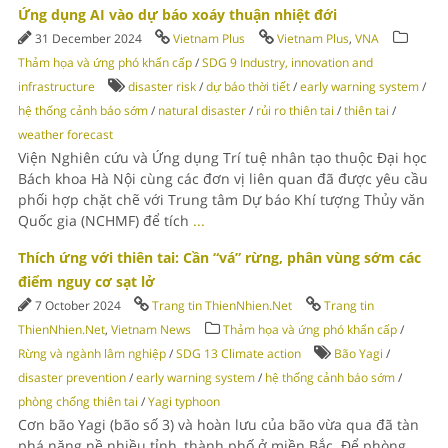
Ứng dụng AI vào dự báo xoáy thuận nhiệt đới
31 December 2024
Vietnam Plus
Vietnam Plus
,
VNA
Thảm họa và ứng phó khẩn cấp
/
SDG 9 Industry, innovation and
infrastructure
disaster risk
/
dự báo thời tiết
/
early warning system
/
hệ thống cảnh báo sớm
/
natural disaster
/
rủi ro thiên tai
/
thiên tai
/
weather forecast
Viện Nghiên cứu và Ứng dụng Trí tuệ nhân tạo thuộc Đại học
Bách khoa Hà Nội cùng các đơn vị liên quan đã được yêu cầu
phối hợp chặt chẽ với Trung tâm Dự báo Khí tượng Thủy văn
Quốc gia (NCHMF) để tích
...
Thích ứng với thiên tai: Cần “vá” rừng, phân vùng sớm các
điểm nguy cơ sạt lở
7 October 2024
Trang tin ThienNhien.Net
Trang tin
ThienNhien.Net
,
Vietnam News
Thảm họa và ứng phó khẩn cấp
/
Rừng và ngành lâm nghiệp
/
SDG 13 Climate action
Bão Yagi
/
disaster prevention
/
early warning system
/
hệ thống cảnh báo sớm
/
phòng chống thiên tai
/
Yagi typhoon
Cơn bão Yagi (bão số 3) và hoàn lưu của bão vừa qua đã tàn
phá nặng nề nhiều tỉnh, thành phố ở miền Bắc. Để phòng