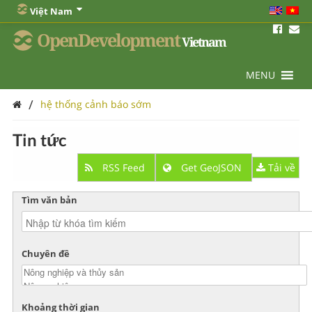
Việt Nam
OpenDevelopment
Vietnam
MENU
/
hệ thống cảnh báo sớm
Tin tức
RSS Feed
Get GeoJSON
Tải về
Tìm văn bản
Chuyên đề
Khoảng thời gian