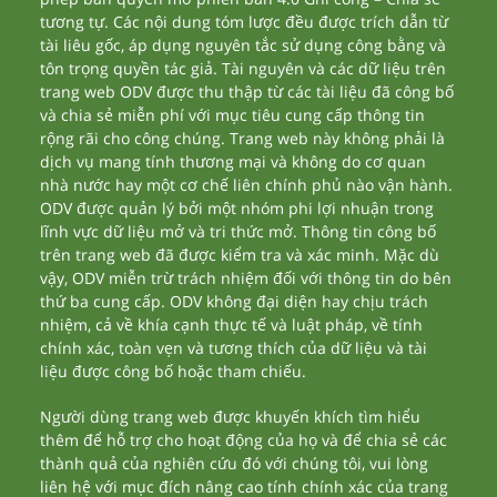
tương tự. Các nội dung tóm lược đều được trích dẫn từ
tài liêu gốc, áp dụng nguyên tắc sử dụng công bằng và
tôn trọng quyền tác giả. Tài nguyên và các dữ liệu trên
trang web ODV được thu thập từ các tài liệu đã công bố
và chia sẻ miễn phí với mục tiêu cung cấp thông tin
rộng rãi cho công chúng. Trang web này không phải là
dịch vụ mang tính thương mại và không do cơ quan
nhà nước hay một cơ chế liên chính phủ nào vận hành.
ODV được quản lý bởi một nhóm phi lợi nhuận trong
lĩnh vực dữ liệu mở và tri thức mở. Thông tin công bố
trên trang web đã được kiểm tra và xác minh. Mặc dù
vậy, ODV miễn trừ trách nhiệm đối với thông tin do bên
thứ ba cung cấp. ODV không đại diện hay chịu trách
nhiệm, cả về khía cạnh thực tế và luật pháp, về tính
chính xác, toàn vẹn và tương thích của dữ liệu và tài
liệu được công bố hoặc tham chiếu.
Người dùng trang web được khuyến khích tìm hiểu
thêm để hỗ trợ cho hoạt động của họ và để chia sẻ các
thành quả của nghiên cứu đó với chúng tôi, vui lòng
liên hệ với mục đích nâng cao tính chính xác của trang