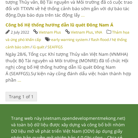
tượng Thủy văn, Bộ Tài nguyên và Môi trường đã có cuộc trao
đổi với TTXVN về hệ thống cảnh báo sớm gắn với dự báo tác
động.Dựa báo dựa trên tác động lấy
...
Công bố Hệ thống hướng dẫn lũ quét Đông Nam Á
2 July 2022
Vietnam Plus
Vietnam Plus
,
VNA
Thảm họa
và ứng phó khẩn cấp
early warning system
/
flash flood
/
hệ thống
cảnh báo sớm
/
lũ quét
/
SEAFFGS
Ngày 28/6, Tổng cục Khí tượng Thủy văn Việt Nam (VNMHA)
thuộc Bộ Tài nguyên và Môi trường (MONRE) đã tổ chức Hội
nghị công bố Hệ thống hướng dẫn lũ quét Đông Nam
Á (SEAFFGS).Sự kiện này cũng đánh dấu việc hoàn thành hợp
phần
...
Trang 1 of 1
Trang web này (vietnam.opendevelopmentmekong.net)
và toàn bộ dữ liệu được xây dựng và công bố bởi nhóm
Dữ liệu mở về phát triển Việt Nam (ODV) áp dụng giấy
phép bản quyền mở phiên bản 4.0 Ghi công – Chia sẻ