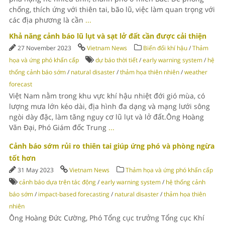
chống, thích ứng với thiên tai, bão lũ, việc làm quan trọng với
các địa phương là cần
...
Khả năng cảnh báo lũ lụt và sạt lở đất cần được cải thiện
27 November 2023
Vietnam News
Biến đổi khí hậu
/
Thảm
họa và ứng phó khẩn cấp
dự báo thời tiết
/
early warning system
/
hệ
thống cảnh báo sớm
/
natural disaster
/
thảm họa thiên nhiên
/
weather
forecast
Việt Nam nằm trong khu vực khí hậu nhiệt đới gió mùa, có
lượng mưa lớn kéo dài, địa hình đa dạng và mạng lưới sông
ngòi dày đặc, làm tăng nguy cơ lũ lụt và lở đất.Ông Hoàng
Văn Đại, Phó Giám đốc Trung
...
Cảnh báo sớm rủi ro thiên tai giúp ứng phó và phòng ngừa
tốt hơn
31 May 2023
Vietnam News
Thảm họa và ứng phó khẩn cấp
cảnh báo dựa trên tác động
/
early warning system
/
hệ thống cảnh
báo sớm
/
impact-based forecasting
/
natural disaster
/
thảm họa thiên
nhiên
Ông Hoàng Đức Cường, Phó Tổng cục trưởng Tổng cục Khí