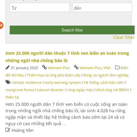
Clear filter
Hơn 25.000 người dân thuộc 7 tỉnh ven biển an toàn trong
những ngôi nhà chống bão lũ
31 January 2025
Vietnam Plus
Vietnam Plus
,
VNA
Biến
đổi khí hậu
/
Thảm họa và ứng phó khẩn cấp
/
Rừng và ngành lâm nghiệp
climate resilience
/
early warning system
/
hệ thống cảnh báo sớm
/
mangrove forest
/
natural disaster
/
rừng ngập mặn
/
thích ứng với BĐKH
/
thiên tai
Hơn 25.000 người dân 7 tỉnh ven biển có cuộc sống an toàn
trong những ngôi nhà chống bão lũ, tái sinh 4.028 ha rừng
ngập mặn và thiết lập hệ thống cảnh báo sớm tại 24 xã có
nguy cơ cao những kết quả
...

Hoàng Vân