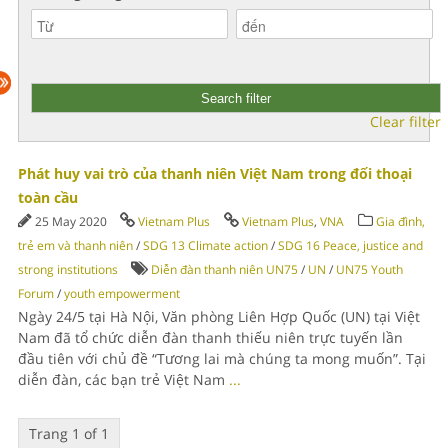
Clear filter
Phát huy vai trò của thanh niên Việt Nam trong đối thoại
toàn cầu
25 May 2020
Vietnam Plus
Vietnam Plus
,
VNA
Gia đình,
trẻ em và thanh niên
/
SDG 13 Climate action
/
SDG 16 Peace, justice and
strong institutions
Diễn đàn thanh niên UN75
/
UN
/
UN75 Youth
Forum
/
youth empowerment
Ngày 24/5 tại Hà Nội, Văn phòng Liên Hợp Quốc (UN) tại Việt
Nam đã tổ chức diễn đàn thanh thiếu niên trực tuyến lần
đầu tiên với chủ đề “Tương lai mà chúng ta mong muốn”. Tại
diễn đàn, các bạn trẻ Việt Nam
...
Trang 1 of 1