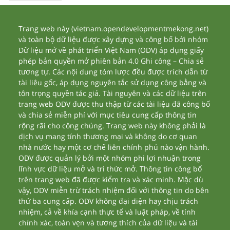
Trang web này (vietnam.opendevelopmentmekong.net)
và toàn bộ dữ liệu được xây dựng và công bố bởi nhóm
Dữ liệu mở về phát triển Việt Nam (ODV) áp dụng giấy
phép bản quyền mở phiên bản 4.0 Ghi công – Chia sẻ
tương tự. Các nội dung tóm lược đều được trích dẫn từ
tài liêu gốc, áp dụng nguyên tắc sử dụng công bằng và
tôn trọng quyền tác giả. Tài nguyên và các dữ liệu trên
trang web ODV được thu thập từ các tài liệu đã công bố
và chia sẻ miễn phí với mục tiêu cung cấp thông tin
rộng rãi cho công chúng. Trang web này không phải là
dịch vụ mang tính thương mại và không do cơ quan
nhà nước hay một cơ chế liên chính phủ nào vận hành.
ODV được quản lý bởi một nhóm phi lợi nhuận trong
lĩnh vực dữ liệu mở và tri thức mở. Thông tin công bố
trên trang web đã được kiểm tra và xác minh. Mặc dù
vậy, ODV miễn trừ trách nhiệm đối với thông tin do bên
thứ ba cung cấp. ODV không đại diện hay chịu trách
nhiệm, cả về khía cạnh thực tế và luật pháp, về tính
chính xác, toàn vẹn và tương thích của dữ liệu và tài