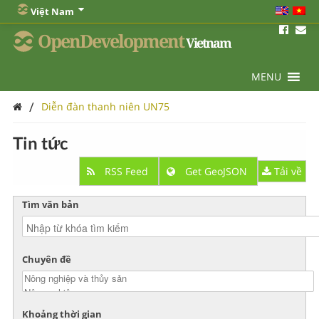
Việt Nam
OpenDevelopment
Vietnam
MENU
/
Diễn đàn thanh niên UN75
Tin tức
RSS Feed
Get GeoJSON
Tải về
Tìm văn bản
Chuyên đề
Khoảng thời gian