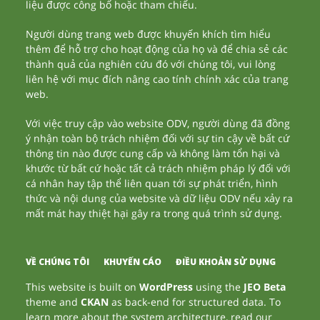
liệu được công bố hoặc tham chiếu.
Người dùng trang web được khuyến khích tìm hiểu
thêm để hỗ trợ cho hoạt động của họ và để chia sẻ các
thành quả của nghiên cứu đó với chúng tôi, vui lòng
liên hệ với mục đích nâng cao tính chính xác của trang
web.
Với việc truy cập vào website ODV, người dùng đã đồng
ý nhận toàn bộ trách nhiệm đối với sự tin cậy về bất cứ
thông tin nào được cung cấp và không làm tổn hại và
khước từ bất cứ hoặc tất cả trách nhiệm pháp lý đối với
cá nhân hay tập thể liên quan tới sự phát triển, hình
thức và nội dung của website và dữ liệu ODV nếu xảy ra
mất mát hay thiệt hại gây ra trong quá trình sử dụng.
VỀ CHÚNG TÔI
KHUYẾN CÁO
ĐIỀU KHOẢN SỬ DỤNG
This website is built on
WordPress
using the
JEO Beta
theme and
CKAN
as back-end for structured data. To
learn more about the system architecture, read our