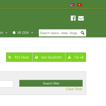
nh
Về ODV
RSS Feed
Get GeoJSON
Tải về
Clear filter