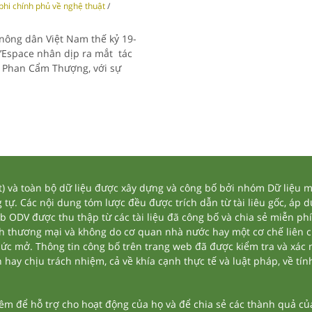
phi chính phủ về nghệ thuật
/
nông dân Việt Nam thế kỷ 19-
 L’Espace nhân dịp ra mắt tác
ả Phan Cẩm Thượng, với sự
và toàn bộ dữ liệu được xây dựng và công bố bởi nhóm Dữ liệu mở
tự. Các nội dung tóm lược đều được trích dẫn từ tài liêu gốc, áp 
eb ODV được thu thập từ các tài liệu đã công bố và chia sẻ miễn phí
nh thương mại và không do cơ quan nhà nước hay một cơ chế liên 
thức mở. Thông tin công bố trên trang web đã được kiểm tra và xác
ay chịu trách nhiệm, cả về khía cạnh thực tế và luật pháp, về tính
 để hỗ trợ cho hoạt động của họ và để chia sẻ các thành quả của 