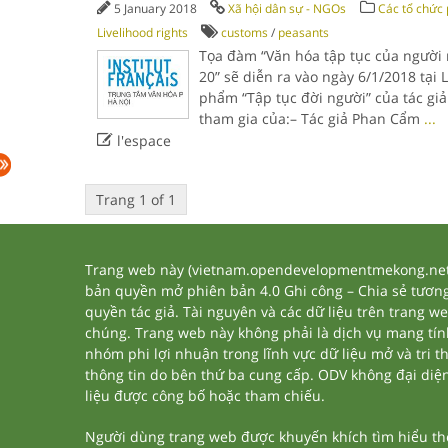
5 January 2018
Xã hội dân sự - NGOs
Các tổ chức 
Livelihood rights
customs
/
peasants
Tọa đàm “Văn hóa tập tục của người 
20” sẽ diễn ra vào ngày 6/1/2018 tại
phẩm “Tập tục đời người” của tác gi
tham gia của:– Tác giả Phan Cẩm
...

l'espace
Trang 1 of 1
Trang web này (vietnam.opendevelopmentmekong.net) 
bản quyền mở phiên bản 4.0 Ghi công – Chia sẻ tương 
quyền tác giả. Tài nguyên và các dữ liệu trên trang w
chúng. Trang web này không phải là dịch vụ mang tí
nhóm phi lợi nhuận trong lĩnh vực dữ liệu mở và tri 
thông tin do bên thứ ba cung cấp. ODV không đại diện h
liệu được công bố hoặc tham chiếu.
Người dùng trang web được khuyến khích tìm hiểu thêm