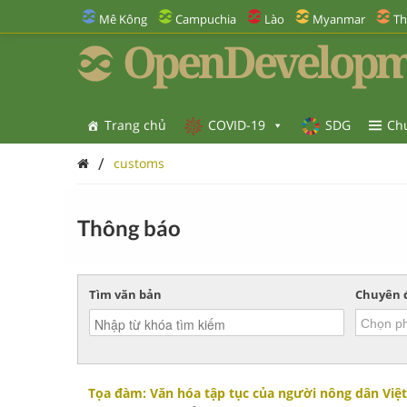
Mê Kông
Campuchia
Lào
Myanmar
Th
OpenDevelopm
Trang chủ
COVID-19
SDG
Ch
/
customs
Thông báo
Tìm văn bản
Chuyên 
Tọa đàm: Văn hóa tập tục của người nông dân Việ