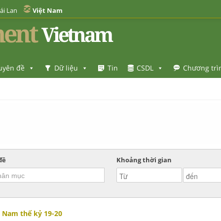
ái Lan
Việt Nam
ent
Vietnam
uyên đề
Dữ liệu
Tin
CSDL
Chương trì
đề
Khoảng thời gian
t Nam thế kỷ 19-20