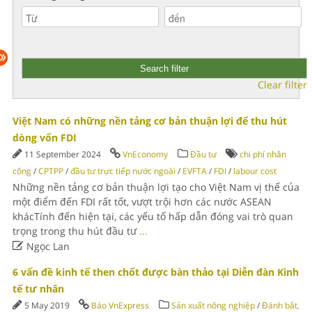
Clear filter
Việt Nam có những nền tảng cơ bản thuận lợi để thu hút
dòng vốn FDI
11 September 2024
VnEconomy
Đầu tư
chi phí nhân
công
/
CPTPP
/
đầu tư trực tiếp nước ngoài
/
EVFTA
/
FDI
/
labour cost
Những nền tảng cơ bản thuận lợi tạo cho Việt Nam vị thế của
một điểm đến FDI rất tốt, vượt trội hơn các nước ASEAN
khácTính đến hiện tại, các yếu tố hấp dẫn đóng vai trò quan
trọng trong thu hút đầu tư
...

Ngọc Lan
6 vấn đề kinh tế then chốt được bàn thảo tại Diễn đàn Kinh
tế tư nhân
5 May 2019
Báo VnExpress
Sản xuất nông nghiệp
/
Đánh bắt,