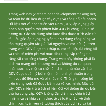
Trang web này (vietnam.opendevelopmentmekong.net)
và toàn bộ dữ liệu được xây dựng và công bố bởi nhóm
Dữ liệu mở về phát triển Việt Nam (ODV) áp dụng giấy
phép bản quyền mở phiên bản 4.0 Ghi công – Chia sẻ
tương tự. Các nội dung tóm lược đều được trích dẫn từ
tài liêu gốc, áp dụng nguyên tắc sử dụng công bằng và
tôn trọng quyền tác giả. Tài nguyên và các dữ liệu trên
trang web ODV được thu thập từ các tài liệu đã công bố
và chia sẻ miễn phí với mục tiêu cung cấp thông tin
rộng rãi cho công chúng. Trang web này không phải là
dịch vụ mang tính thương mại và không do cơ quan
nhà nước hay một cơ chế liên chính phủ nào vận hành.
ODV được quản lý bởi một nhóm phi lợi nhuận trong
lĩnh vực dữ liệu mở và tri thức mở. Thông tin công bố
trên trang web đã được kiểm tra và xác minh. Mặc dù
vậy, ODV miễn trừ trách nhiệm đối với thông tin do bên
thứ ba cung cấp. ODV không đại diện hay chịu trách
nhiệm, cả về khía cạnh thực tế và luật pháp, về tính
chính xác, toàn vẹn và tương thích của dữ liệu và tài