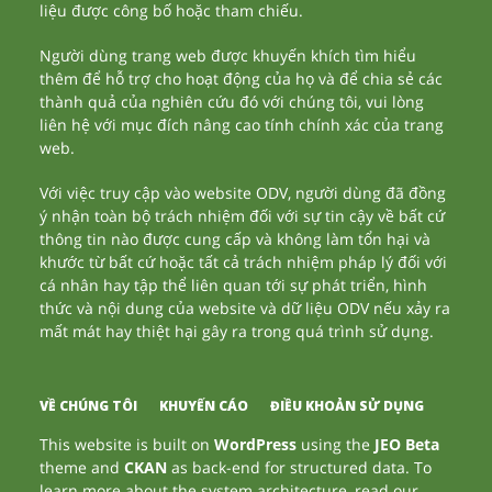
liệu được công bố hoặc tham chiếu.
Người dùng trang web được khuyến khích tìm hiểu
thêm để hỗ trợ cho hoạt động của họ và để chia sẻ các
thành quả của nghiên cứu đó với chúng tôi, vui lòng
liên hệ với mục đích nâng cao tính chính xác của trang
web.
Với việc truy cập vào website ODV, người dùng đã đồng
ý nhận toàn bộ trách nhiệm đối với sự tin cậy về bất cứ
thông tin nào được cung cấp và không làm tổn hại và
khước từ bất cứ hoặc tất cả trách nhiệm pháp lý đối với
cá nhân hay tập thể liên quan tới sự phát triển, hình
thức và nội dung của website và dữ liệu ODV nếu xảy ra
mất mát hay thiệt hại gây ra trong quá trình sử dụng.
VỀ CHÚNG TÔI
KHUYẾN CÁO
ĐIỀU KHOẢN SỬ DỤNG
This website is built on
WordPress
using the
JEO Beta
theme and
CKAN
as back-end for structured data. To
learn more about the system architecture, read our