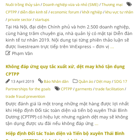
Nuôi trồng thủy sản
/
Doanh nghiệp vừa và nhỏ (SME)
/
Thương mại
CPTPP
/
diễn đàn kinh tế
/
economic forum
/
khởi nghiệp
/
khu vực tư nhân
/
private sector
/
startups
Tại Hà Nội, đại diện Chính phủ và hơn 2.500 doanh nghiệp,
cùng hàng trăm chuyên gia, nhà quản lý có mặt tại Diễn đàn
kinh tế tư nhân 2019. Nội dung tại từng phiên thảo luận sẽ
được livestream trực tiếp trên VnExpress – đơn vị
...

Phạm Vân
Không đáp ứng quy tắc xuất xứ, dệt may khó tận dụng
CPTPP
13 April 2019
Báo Nhân dân
Quần áo
/
Dệt may
/
SDG 17
Partnerships for the goals
CPTPP
/
garments
/
trade facilitation
/
trade fraud prevention
Được đánh giá là một trong những mặt hàng được lợi nhất
khi Hiệp định Đối tác toàn diện và tiến bộ xuyên Thái Bình
Dương (CPTPP) có hiệu lực nhưng ngành dệt may sẽ không
tận dụng được ưu đãi nếu không đáp ứng
...
Hiệp định Đối tác Toàn diện và Tiến bộ xuyên Thái Bình