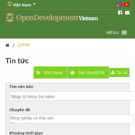
Việt Nam
OpenDevelopment
Vietnam
MENU
/
CPTPP
Tin tức
RSS Feed
Get GeoJSON
Tải về
Tìm văn bản
Chuyên đề
Khoảng thời gian