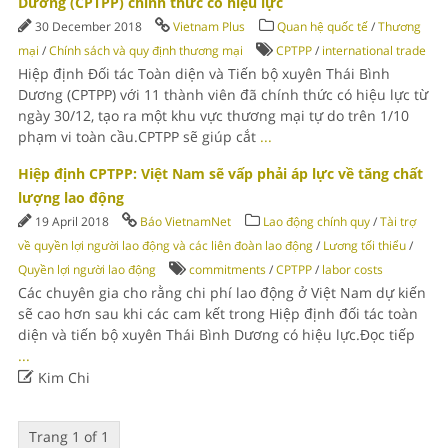
Dương (CPTPP) chính thức có hiệu lực
30 December 2018
Vietnam Plus
Quan hệ quốc tế
/
Thương
mại
/
Chính sách và quy định thương mại
CPTPP
/
international trade
Hiệp định Đối tác Toàn diện và Tiến bộ xuyên Thái Bình
Dương (CPTPP) với 11 thành viên đã chính thức có hiệu lực từ
ngày 30/12, tạo ra một khu vực thương mại tự do trên 1/10
phạm vi toàn cầu.CPTPP sẽ giúp cắt
...
Hiệp định CPTPP: Việt Nam sẽ vấp phải áp lực về tăng chất
lượng lao động
19 April 2018
Báo VietnamNet
Lao động chính quy
/
Tài trợ
về quyền lợi người lao động và các liên đoàn lao động
/
Lương tối thiểu
/
Quyền lợi người lao động
commitments
/
CPTPP
/
labor costs
Các chuyên gia cho rằng chi phí lao động ở Việt Nam dự kiến
sẽ cao hơn sau khi các cam kết trong Hiệp định đối tác toàn
diện và tiến bộ xuyên Thái Bình Dương có hiệu lực.Đọc tiếp
...

Kim Chi
Trang 1 of 1