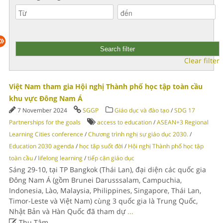
Clear filter
Việt Nam tham gia Hội nghị Thành phố học tập toàn cầu
khu vực Đông Nam Á
7 November 2024
SGGP
Giáo dục và đào tạo
/
SDG 17
Partnerships for the goals
access to education
/
ASEAN+3 Regional
Learning Cities conference
/
Chương trình nghị sự giáo dục 2030.
/
Education 2030 agenda
/
học tập suốt đời
/
Hội nghị Thành phố học tập
toàn cầu
/
lifelong learning
/
tiếp cận giáo dục
Sáng 29-10, tại TP Bangkok (Thái Lan), đại diện các quốc gia
Đông Nam Á (gồm Brunei Darusssalam, Campuchia,
Indonesia, Lào, Malaysia, Philippines, Singapore, Thái Lan,
Timor-Leste và Việt Nam) cùng 3 quốc gia là Trung Quốc,
Nhật Bản và Hàn Quốc đã tham dự
...

Thu Tâm