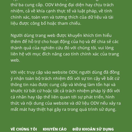
thứ ba cung cấp. ODV không đại diện hay chịu trách
nhiệm, cả về khía cạnh thực tế và luật pháp, về tính
chính xác, toàn vẹn và tương thích của dữ liệu và tài
liệu được công bố hoặc tham chiếu.
Người dùng trang web được khuyến khích tìm hiểu
thêm để hỗ trợ cho hoạt động của họ và để chia sẻ các
thành quả của nghiên cứu đó với chúng tôi, vui lòng
liên hệ với mục đích nâng cao tính chính xác của trang
web.
Với việc truy cập vào website ODV, người dùng đã đồng
ý nhận toàn bộ trách nhiệm đối với sự tin cậy về bất cứ
thông tin nào được cung cấp và không làm tổn hại và
khước từ bất cứ hoặc tất cả trách nhiệm pháp lý đối với
cá nhân hay tập thể liên quan tới sự phát triển, hình
thức và nội dung của website và dữ liệu ODV nếu xảy ra
mất mát hay thiệt hại gây ra trong quá trình sử dụng.
VỀ CHÚNG TÔI
KHUYẾN CÁO
ĐIỀU KHOẢN SỬ DỤNG