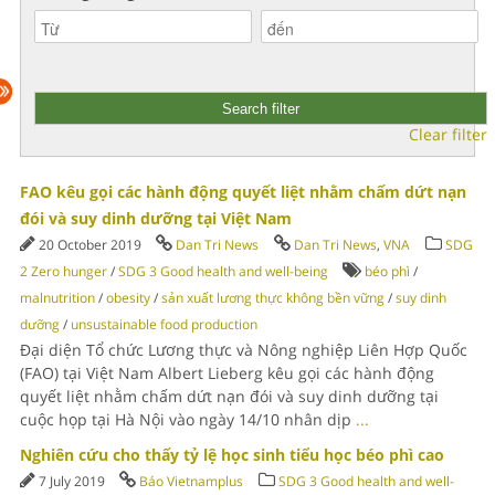
Clear filter
FAO kêu gọi các hành động quyết liệt nhằm chấm dứt nạn
đói và suy dinh dưỡng tại Việt Nam
20 October 2019
Dan Tri News
Dan Tri News
,
VNA
SDG
2 Zero hunger
/
SDG 3 Good health and well-being
béo phì
/
malnutrition
/
obesity
/
sản xuất lương thực không bền vững
/
suy dinh
dưỡng
/
unsustainable food production
Đại diện Tổ chức Lương thực và Nông nghiệp Liên Hợp Quốc
(FAO) tại Việt Nam Albert Lieberg kêu gọi các hành động
quyết liệt nhằm chấm dứt nạn đói và suy dinh dưỡng tại
cuộc họp tại Hà Nội vào ngày 14/10 nhân dịp
...
Nghiên cứu cho thấy tỷ lệ học sinh tiểu học béo phì cao
7 July 2019
Báo Vietnamplus
SDG 3 Good health and well-