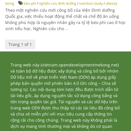
being
béo phì
/
nghiên cứu dinh dưỡng
/
nutrition study
/
obesity
Theo một nghiên cứu mới công bố của Viện Dinh dưỡng
Quốc gia, việc thiếu hoạt động thể chất và chế độ ăn uống
không phù hợp là nguyên nhân gây ra tỷ lệ béo phì cao ở học
sinh tiểu học. Nghiên cứu cho
...
Trang 1 of 1
Trang web này (vietnam.opendevelopmentmekong.net)
và toàn bộ dữ liệu được xây dựng và công bố bởi nhóm
Dữ liệu mở về phát triển Việt Nam (ODV) áp dụng giấy
phép bản quyền mở phiên bản 4.0 Ghi công – Chia sẻ
tương tự. Các nội dung tóm lược đều được trích dẫn từ
tài liêu gốc, áp dụng nguyên tắc sử dụng công bằng và
tôn trọng quyền tác giả. Tài nguyên và các dữ liệu trên
trang web ODV được thu thập từ các tài liệu đã công bố
và chia sẻ miễn phí với mục tiêu cung cấp thông tin
rộng rãi cho công chúng. Trang web này không phải là
dịch vụ mang tính thương mại và không do cơ quan