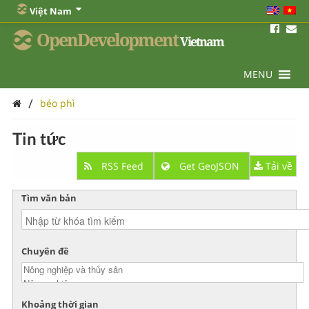
Việt Nam
OpenDevelopment
Vietnam
MENU
/
béo phì
Tin tức
RSS Feed
Get GeoJSON
Tải về
Tìm văn bản
Chuyên đề
Khoảng thời gian