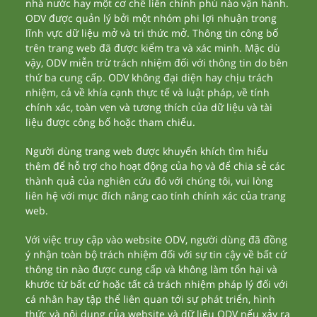
nhà nước hay một cơ chế liên chính phủ nào vận hành.
ODV được quản lý bởi một nhóm phi lợi nhuận trong
lĩnh vực dữ liệu mở và tri thức mở. Thông tin công bố
trên trang web đã được kiểm tra và xác minh. Mặc dù
vậy, ODV miễn trừ trách nhiệm đối với thông tin do bên
thứ ba cung cấp. ODV không đại diện hay chịu trách
nhiệm, cả về khía cạnh thực tế và luật pháp, về tính
chính xác, toàn vẹn và tương thích của dữ liệu và tài
liệu được công bố hoặc tham chiếu.
Người dùng trang web được khuyến khích tìm hiểu
thêm để hỗ trợ cho hoạt động của họ và để chia sẻ các
thành quả của nghiên cứu đó với chúng tôi, vui lòng
liên hệ với mục đích nâng cao tính chính xác của trang
web.
Với việc truy cập vào website ODV, người dùng đã đồng
ý nhận toàn bộ trách nhiệm đối với sự tin cậy về bất cứ
thông tin nào được cung cấp và không làm tổn hại và
khước từ bất cứ hoặc tất cả trách nhiệm pháp lý đối với
cá nhân hay tập thể liên quan tới sự phát triển, hình
thức và nội dung của website và dữ liệu ODV nếu xảy ra