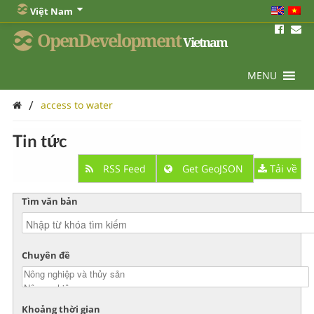
Việt Nam
OpenDevelopment
Vietnam
MENU
/
access to water
Tin tức
RSS Feed
Get GeoJSON
Tải về
Tìm văn bản
Chuyên đề
Khoảng thời gian