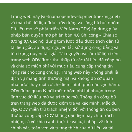
Trang web này (vietnam.opendevelopmentmekong.net)
và toàn bộ dữ liệu được xây dựng và công bố bởi nhóm
Dữ liệu mở về phát triển Việt Nam (ODV) áp dụng giấy
phép bản quyền mở phiên bản 4.0 Ghi công – Chia sẻ
tương tự. Các nội dung tóm lược đều được trích dẫn từ
tài liêu gốc, áp dụng nguyên tắc sử dụng công bằng và
tôn trọng quyền tác giả. Tài nguyên và các dữ liệu trên
trang web ODV được thu thập từ các tài liệu đã công bố
và chia sẻ miễn phí với mục tiêu cung cấp thông tin
rộng rãi cho công chúng. Trang web này không phải là
dịch vụ mang tính thương mại và không do cơ quan
nhà nước hay một cơ chế liên chính phủ nào vận hành.
ODV được quản lý bởi một nhóm phi lợi nhuận trong
lĩnh vực dữ liệu mở và tri thức mở. Thông tin công bố
trên trang web đã được kiểm tra và xác minh. Mặc dù
vậy, ODV miễn trừ trách nhiệm đối với thông tin do bên
thứ ba cung cấp. ODV không đại diện hay chịu trách
nhiệm, cả về khía cạnh thực tế và luật pháp, về tính
chính xác, toàn vẹn và tương thích của dữ liệu và tài