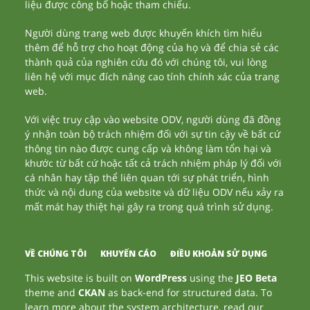
liệu được công bố hoặc tham chiếu.
Người dùng trang web được khuyến khích tìm hiểu
thêm để hỗ trợ cho hoạt động của họ và để chia sẻ các
thành quả của nghiên cứu đó với chúng tôi, vui lòng
liên hệ với mục đích nâng cao tính chính xác của trang
web.
Với việc truy cập vào website ODV, người dùng đã đồng
ý nhận toàn bộ trách nhiệm đối với sự tin cậy về bất cứ
thông tin nào được cung cấp và không làm tổn hại và
khước từ bất cứ hoặc tất cả trách nhiệm pháp lý đối với
cá nhân hay tập thể liên quan tới sự phát triển, hình
thức và nội dung của website và dữ liệu ODV nếu xảy ra
mất mát hay thiệt hại gây ra trong quá trình sử dụng.
VỀ CHÚNG TÔI
KHUYẾN CÁO
ĐIỀU KHOẢN SỬ DỤNG
This website is built on
WordPress
using the
JEO Beta
theme and
CKAN
as back-end for structured data. To
learn more about the system architecture, read our