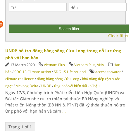
Clear filter
UNDP hỗ trợ đồng bằng sông Cửu Long trong nỗ lực ứng
phó với hạn hán
17 March 2020
Vietnam Plus
Vietnam Plus
,
VNA
Hạn
hán
/
SDG 13 Climate action
/
SDG 15 Life on land
access to water
/
climate resilience
/
đồng bằng sông Cửu Long
/
khả năng tiếp cận nước
ngọt
/
Mekong Delta
/
UNDP
/
ứng phó với biến đổi khí hậu
Ngày 17/3, Chương trình Phát triển Liên Hợp Quốc (UNDP) và
Đối tác Giảm nhẹ rủi ro thiên tai thuộc Bộ Nông nghiệp và
Phát triển Nông thôn (Bộ NN & PTNT) đã ký thỏa thuận hỗ trợ
ứng phó với hạn hán và xâm
...
Trang 1 of 1