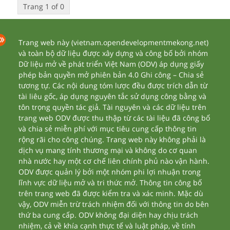
Trang 1 of 0
Trang web này (vietnam.opendevelopmentmekong.net)
và toàn bộ dữ liệu được xây dựng và công bố bởi nhóm
Dữ liệu mở về phát triển Việt Nam (ODV) áp dụng giấy
phép bản quyền mở phiên bản 4.0 Ghi công – Chia sẻ
tương tự. Các nội dung tóm lược đều được trích dẫn từ
tài liêu gốc, áp dụng nguyên tắc sử dụng công bằng và
tôn trọng quyền tác giả. Tài nguyên và các dữ liệu trên
trang web ODV được thu thập từ các tài liệu đã công bố
và chia sẻ miễn phí với mục tiêu cung cấp thông tin
rộng rãi cho công chúng. Trang web này không phải là
dịch vụ mang tính thương mại và không do cơ quan
nhà nước hay một cơ chế liên chính phủ nào vận hành.
ODV được quản lý bởi một nhóm phi lợi nhuận trong
lĩnh vực dữ liệu mở và tri thức mở. Thông tin công bố
trên trang web đã được kiểm tra và xác minh. Mặc dù
vậy, ODV miễn trừ trách nhiệm đối với thông tin do bên
thứ ba cung cấp. ODV không đại diện hay chịu trách
nhiệm, cả về khía cạnh thực tế và luật pháp, về tính