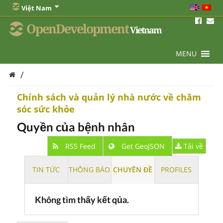
Việt Nam
OpenDevelopment
Vietnam
MENU
/
Chính sách và quản lý nhà nước về chăm
sóc sức khỏe
Quyền của bệnh nhân
RSS Feed
Get GeoJSON
Tải về
TIN TỨC
THÔNG BÁO
CHUYÊN ĐỀ
PROFILES
Không tìm thấy kết qủa.