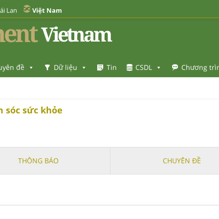
ái Lan
Việt Nam
ent
Vietnam
uyên đề
Dữ liệu
Tin
CSDL
Chương trì
m sóc sức khỏe
THÔNG BÁO
CHUYÊN ĐỀ