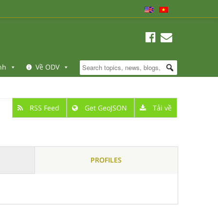
nh
Về ODV
RSS Feed
Get GeoJSON
Tải về
PROFILES