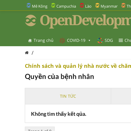
Mê Kông
Campuchia
Lào
Myanmar
Th
OpenDevelopm
Trang chủ
COVID-19
SDG
Ch
/
Chính sách và quản lý nhà nước về chă
Quyền của bệnh nhân
TIN TỨC
Không tìm thấy kết qủa.