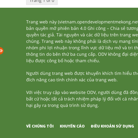
Trang 1 of 0
Trang web này (vietnam.opendevelopmentmekong.net) 
bản quyền mở phiên bản 4.0 Ghi công – Chia sẻ tương 
quyền tác giả. Tài nguyên và các dữ liệu trên trang w
chúng. Trang web này không phải là dịch vụ mang tí
nhóm phi lợi nhuận trong lĩnh vực dữ liệu mở và tri 
thông tin do bên thứ ba cung cấp. ODV không đại diện h
liệu được công bố hoặc tham chiếu.
Người dùng trang web được khuyến khích tìm hiểu thêm
đích nâng cao tính chính xác của trang web.
Với việc truy cập vào website ODV, người dùng đã đồn
bất cứ hoặc tất cả trách nhiệm pháp lý đối với cá nhâ
hại gây ra trong quá trình sử dụng.
VỀ CHÚNG TÔI
KHUYẾN CÁO
ĐIỀU KHOẢN SỬ DỤNG