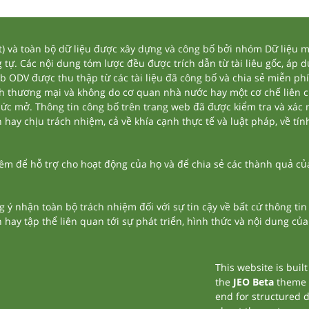
và toàn bộ dữ liệu được xây dựng và công bố bởi nhóm Dữ liệu mở
tự. Các nội dung tóm lược đều được trích dẫn từ tài liêu gốc, áp 
eb ODV được thu thập từ các tài liệu đã công bố và chia sẻ miễn phí
nh thương mại và không do cơ quan nhà nước hay một cơ chế liên 
thức mở. Thông tin công bố trên trang web đã được kiểm tra và xác
ay chịu trách nhiệm, cả về khía cạnh thực tế và luật pháp, về tính
 để hỗ trợ cho hoạt động của họ và để chia sẻ các thành quả của 
g ý nhận toàn bộ trách nhiệm đối với sự tin cậy về bất cứ thông ti
n hay tập thể liên quan tới sự phát triển, hình thức và nội dung củ
This website is buil
the
JEO Beta
theme
end for structured 