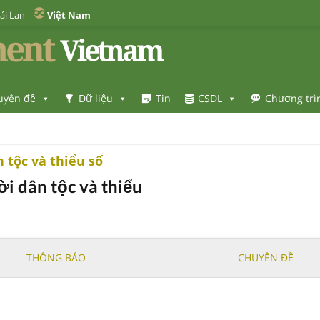
ái Lan
Việt Nam
ent
Vietnam
uyên đề
Dữ liệu
Tin
CSDL
Chương trì
 tộc và thiểu số
ời dân tộc và thiểu
THÔNG BÁO
CHUYÊN ĐỀ