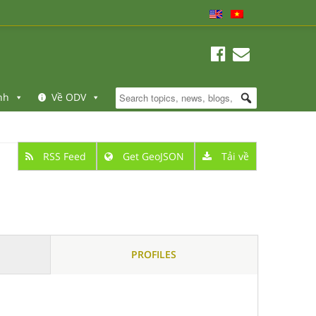
nh
Về ODV
RSS Feed
Get GeoJSON
Tải về
PROFILES