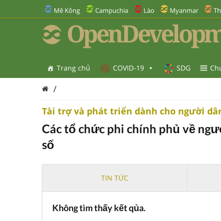
Mê Kông
Campuchia
Lào
Myanmar
Th
OpenDevelopm
Trang chủ
COVID-19
SDG
Ch
/
Tài trợ và phát triển dành cho người dân
Các tổ chức phi chính phủ về ngư
số
TIN TỨC
Không tìm thấy kết qủa.