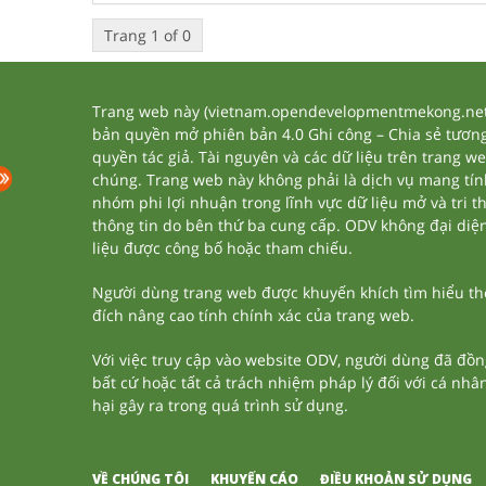
Trang 1 of 0
Trang web này (vietnam.opendevelopmentmekong.net) 
bản quyền mở phiên bản 4.0 Ghi công – Chia sẻ tương 
quyền tác giả. Tài nguyên và các dữ liệu trên trang w
chúng. Trang web này không phải là dịch vụ mang tí
nhóm phi lợi nhuận trong lĩnh vực dữ liệu mở và tri 
thông tin do bên thứ ba cung cấp. ODV không đại diện h
liệu được công bố hoặc tham chiếu.
Người dùng trang web được khuyến khích tìm hiểu thêm
đích nâng cao tính chính xác của trang web.
Với việc truy cập vào website ODV, người dùng đã đồn
bất cứ hoặc tất cả trách nhiệm pháp lý đối với cá nhâ
hại gây ra trong quá trình sử dụng.
VỀ CHÚNG TÔI
KHUYẾN CÁO
ĐIỀU KHOẢN SỬ DỤNG