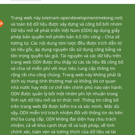
Trang web này (vietnam.opendevelopmentmekong.net)
và toàn bộ dữ liệu được xây dựng và công bố bởi nhóm
Dữ liệu mở về phát triển Việt Nam (ODV) áp dụng giấy
phép bản quyền mở phiên bản 4.0 Ghi công – Chia sẻ
tương tự. Các nội dung tóm lược đều được trích dẫn từ
tài liêu gốc, áp dụng nguyên tắc sử dụng công bằng và
tôn trọng quyền tác giả. Tài nguyên và các dữ liệu trên
trang web ODV được thu thập từ các tài liệu đã công bố
và chia sẻ miễn phí với mục tiêu cung cấp thông tin
rộng rãi cho công chúng. Trang web này không phải là
dịch vụ mang tính thương mại và không do cơ quan
nhà nước hay một cơ chế liên chính phủ nào vận hành.
ODV được quản lý bởi một nhóm phi lợi nhuận trong
lĩnh vực dữ liệu mở và tri thức mở. Thông tin công bố
trên trang web đã được kiểm tra và xác minh. Mặc dù
vậy, ODV miễn trừ trách nhiệm đối với thông tin do bên
thứ ba cung cấp. ODV không đại diện hay chịu trách
nhiệm, cả về khía cạnh thực tế và luật pháp, về tính
chính xác, toàn vẹn và tương thích của dữ liệu và tài