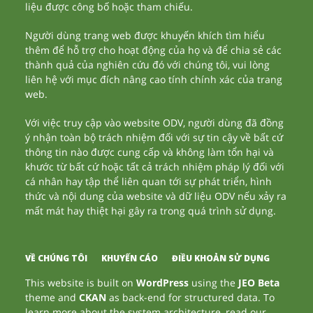
liệu được công bố hoặc tham chiếu.
Người dùng trang web được khuyến khích tìm hiểu
thêm để hỗ trợ cho hoạt động của họ và để chia sẻ các
thành quả của nghiên cứu đó với chúng tôi, vui lòng
liên hệ với mục đích nâng cao tính chính xác của trang
web.
Với việc truy cập vào website ODV, người dùng đã đồng
ý nhận toàn bộ trách nhiệm đối với sự tin cậy về bất cứ
thông tin nào được cung cấp và không làm tổn hại và
khước từ bất cứ hoặc tất cả trách nhiệm pháp lý đối với
cá nhân hay tập thể liên quan tới sự phát triển, hình
thức và nội dung của website và dữ liệu ODV nếu xảy ra
mất mát hay thiệt hại gây ra trong quá trình sử dụng.
VỀ CHÚNG TÔI
KHUYẾN CÁO
ĐIỀU KHOẢN SỬ DỤNG
This website is built on
WordPress
using the
JEO Beta
theme and
CKAN
as back-end for structured data. To
learn more about the system architecture, read our