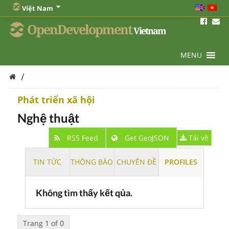
Việt Nam
OpenDevelopment
Vietnam
MENU
/
Phát triển xã hội
Nghệ thuật
RSS Feed
Get GeoJSON
Tải về
TIN TỨC
THÔNG BÁO
CHUYÊN ĐỀ
PROFILES
Không tìm thấy kết qủa.
Trang 1 of 0